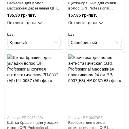
Расчёска для волос
Щётка-брашинг для сушки
массажная деревянная QPI
волос QPI Professional
Professional 23 см RD-0026
антистатическая ⌀ 45 мм
135.30 грн/шт.
157.85 грн/шт.
РП-0037 (А3)
Оптовые цены
Оптовые цены
Цвет
Цвет
Красный
Серебристый
Артикул: РП-0037 (А5)
Артикул: RP-0037(B3)
Щётка-брашинг для укладки
Расчёска для волос
волос QPI Professional
антистатическая Q.P.I.