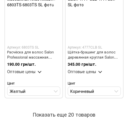
Артикул: 6803TS SL
Артикул: 4777CLB SL
Расчёска для волос Salon
Щётка-брашинг для волос
Professional массажная
деревянная круглая Salon
пластиковая 6803TS
4777 CLB
190.00 грн/шт.
345.00 грн/шт.
Оптовые цены
Оптовые цены
Цвет
Цвет
Желтый
Коричневый
Показать еще 20 товаров