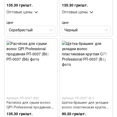
круглая антистатическая
Professional массажная
135.30 грн/шт.
135.30 грн/шт.
РП-0037 (А5)
пластиковая 24 см RP-
Оптовые цены
Оптовые цены
0037(B3)
Цвет
Цвет
Серебристый
Черный
Артикул: РП-0037 (В6)
Артикул: РП-0037 (В1)
Расчёска для сушки волос
Щётка-брашинг для укладки
QPI Professional продувная
волос пластиковая круглая
РП-0037 (В6)
QPI Professional
135.30 грн/шт.
90.20 грн/шт.