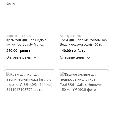
Артикул: TB-6439
Артикул: TB-6512
Крем тон для ног жидкие
Крем для ног с ментолом Top
чулки Top Beauty Matte
Beauty освежающий 100 мл
Bronzer Liquid Stockings 200
240.00 грн/шт.
140.00 грн/шт.
мл
Оптовые цены
Оптовые цены