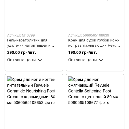
Артикул: Mr 0799
Артикул: 5060565108639
Гель-кератолитик для
Крем для сухой грубой кожи
удаления натоптышей и
ног разглаживающий Revuele
загрубевшей кожи стоп Mr
Ceramine Smoothing Foot
290.00 грн/шт.
190.00 грн/шт.
Scrubber Foot Professional
Cream 80 мл
Оптовые цены
Оптовые цены
Care