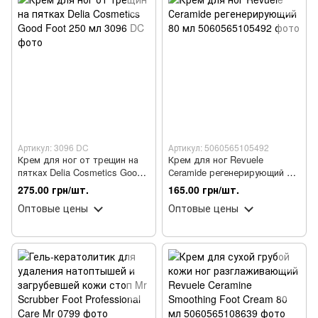
Артикул: 3096 DC
Артикул: 5060565105492
Крем для ног от трещин на
Крем для ног Revuele
пятках Delia Cosmetics Good
Сeramide регенерирующий 80
Foot 250 мл
мл
275.00 грн/шт.
165.00 грн/шт.
Оптовые цены
Оптовые цены