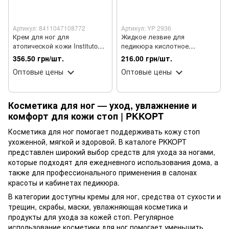
Артикул: 8411047108772
Артикул: YP 2936
Крем для ног для
Жидкое лезвие для
атопической кожи Instituto
педикюра кислотное
Espanol ATOPICAS (100 мл)
YouPOSH Callus Remover 150
356.50 грн/шт.
216.00 грн/шт.
мл
Оптовые цены
Оптовые цены
Косметика для ног — уход, увлажнение и
комфорт для кожи стоп | PKKOPT
Косметика для ног помогает поддерживать кожу стоп
ухоженной, мягкой и здоровой. В каталоге PKKOPT
представлен широкий выбор средств для ухода за ногами,
которые подходят для ежедневного использования дома, а
также для профессионального применения в салонах
красоты и кабинетах педикюра.
В категории доступны кремы для ног, средства от сухости и
трещин, скрабы, маски, увлажняющая косметика и
продукты для ухода за кожей стоп. Регулярное
использование косметики для ног помогает уменьшить