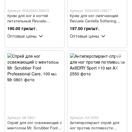
Артикул: 5060565108653
Артикул: 5060565108677
Крем для ног и ногтей
Крем для ног смягчающий
питательный Revuele
Revuele Centella Softening
Ceramide Nourishing Foot
Foot Cream с центеллой 80
190.00 грн/шт.
197.00 грн/шт.
Cream с керамидами, 80 мл
мл
Оптовые цены
Оптовые цены
Артикул: Mr 0801
Артикул: AX 2550
Спрей для ног освежающий с
Антиперспирант-спрей для
ментолом Mr. Scrubber Foot
ног против потливости