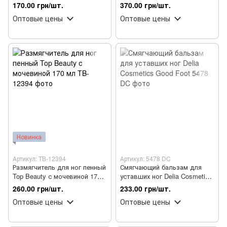
Professional Care, 100 мл
AxillDRY Sport 110 мл
170.00 грн/шт.
370.00 грн/шт.
Оптовые цены
Оптовые цены
Новинка
Артикул: TB-12394
Артикул: 5478 DC
Размягчитель для ног пенный
Смягчающий бальзам для
Top Beauty с мочевиной 170
уставших ног Delia Cosmetics
мл
Good Foot
260.00 грн/шт.
233.00 грн/шт.
Оптовые цены
Оптовые цены