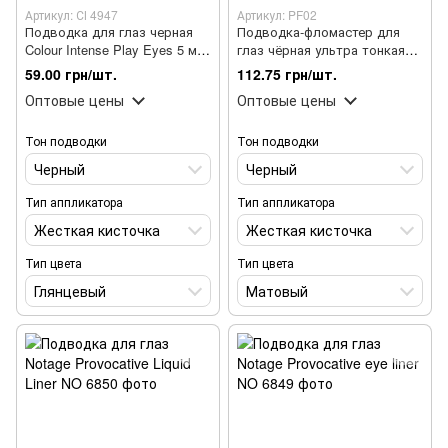
Артикул: СІ 4947
Артикул: PF02
Подводка для глаз черная
Подводка-фломастер для
Colour Intense Play Eyes 5 мл,
глаз чёрная ультра тонкая
№ 01 Жесткая кисть
Parisa Cosmetics Ultimate slim
59.00 грн/шт.
112.75 грн/шт.
PF02
Оптовые цены
Оптовые цены
Тон подводки
Тон подводки
Черный
Черный
Тип аппликатора
Тип аппликатора
Жесткая кисточка
Жесткая кисточка
Тип цвета
Тип цвета
Глянцевый
Матовый