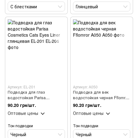
С блестками
Глянцевый
Артикул: EL-201
Артикул: A050
Подводка для глаз
Подводка для век
водостойкая Parisa
водостойкая черная Fflomror
Cosmetics Cats Eyes Liner
A050
90.20 грн/шт.
90.20 грн/шт.
глянцевая EL-201
Оптовые цены
Оптовые цены
Тон подводки
Тон подводки
Черный
Черный