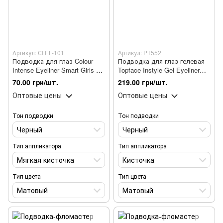
Артикул: СI EL-101
Артикул: PT552
Подводка для глаз Colour
Подводка для глаз гелевая
Intense Eyeliner Smart Girls СI
Topface Instyle Gel Eyeliner
EL-101
PT552 № 01 Черная
70.00 грн/шт.
219.00 грн/шт.
Оптовые цены
Оптовые цены
Тон подводки
Тон подводки
Черный
Черный
Тип аппликатора
Тип аппликатора
Мягкая кисточка
Кисточка
Тип цвета
Тип цвета
Матовый
Матовый