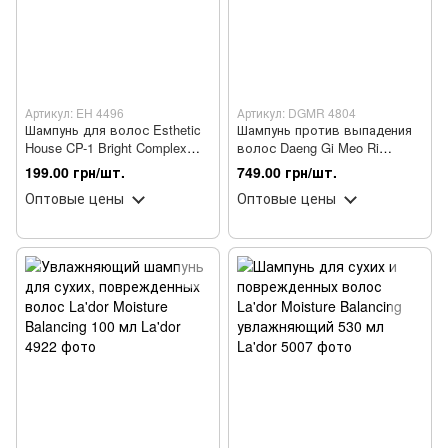
Артикул: EH 4496
Артикул: DGMR 4804
Шампунь для волос Esthetic
Шампунь против выпадения
House CP-1 Bright Complex
волос Daeng Gi Meo Ri
Intense восстанавливающий
Vitalizing 500 мл
199.00 грн/шт.
749.00 грн/шт.
100 мл
Оптовые цены
Оптовые цены