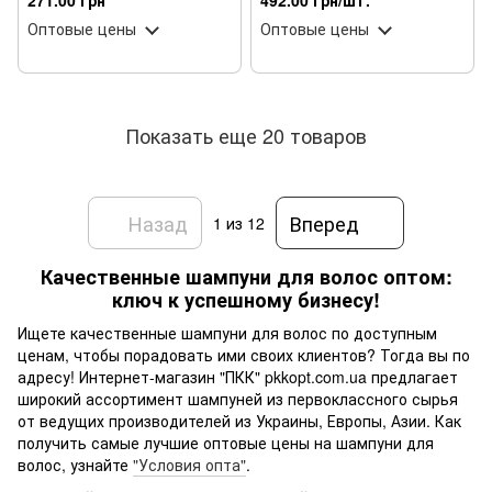
271.00 грн
492.00 грн/шт.
мл
Shampoo безсульфатный 300
Оптовые цены
Оптовые цены
мл
Показать еще 20 товаров
Назад
Вперед
1
из 12
Качественные шампуни для волос оптом:
ключ к успешному бизнесу!
Ищете качественные шампуни для волос по доступным
ценам, чтобы порадовать ими своих клиентов? Тогда вы по
адресу! Интернет-магазин "ПКК" pkkopt.com.ua предлагает
широкий ассортимент шампуней из первоклассного сырья
от ведущих производителей из Украины, Европы, Азии. Как
получить самые лучшие оптовые цены на шампуни для
волос, узнайте
"Условия опта"
.