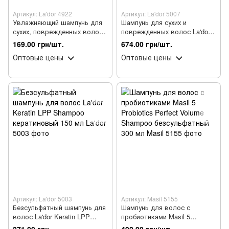
Артикул: La'dor 4922
Артикул: La'dor 5007
Увлажняющий шампунь для
Шампунь для сухих и
сухих, поврежденных волос
поврежденных волос La'dor
La'dor Moisture Balancing 100
Moisture Balancing
169.00 грн/шт.
674.00 грн/шт.
мл
увлажняющий 530 мл
Оптовые цены
Оптовые цены
Артикул: La'dor 5003
Артикул: Masil 5155
Безсульфатный шампунь для
Шампунь для волос с
волос La'dor Keratin LPP
пробиотиками Masil 5
Shampoo кератиновый 150
Probiotics Perfect Volume