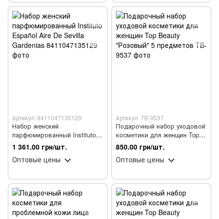
Артикул: 8411047135129
Артикул: TB-9537
Набор женский
Подарочный набор уходовой
парфюмированный Instituto
косметики для женщин Top
Español Aire De Sevilla
Beauty "Розовый" 5
1 361.00 грн/шт.
850.00 грн/шт.
Gardenias
предметов
Оптовые цены
Оптовые цены