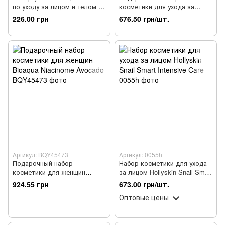
по уходу за лицом и телом c
косметики для ухода за
алоэ Lusidina Aloe Vera 99 %
лицом Luofmiss
226.00 грн
676.50 грн/шт.
увлажняющий
Артикул: BQY45473
Артикул: 0055h
Подарочный набор
Набор косметики для ухода
косметики для женщин
за лицом Hollyskin Snail Smart
Bioaqua Niacinome Avocado
Intensive Care
924.55 грн
673.00 грн/шт.
Оптовые цены