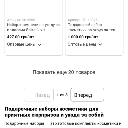
Артикул: SK 9986
Артикул: TB-10376
Набор косметики по уходу за
Подарочный набор
волосами Soika 3 в 1 —
косметики по уходу за телом
шампунь, бальзам, спрей-
для детей от 3 лет Top
427.00 грн/шт.
1 000.00 грн/шт.
термозащита
Beauty Kids, 4 продукти
Оптовые цены
Оптовые цены
Показать еще 20 товаров
Назад
Вперед
1
из 8
Подарочные наборы косметики для
приятных сюрпризов и ухода за собой
Подарочные наборы — это готовые комплекты косметики и