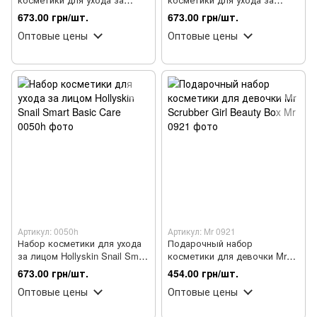
лицом Hollyskin Collagen
лицом Hollyskin Hyaluronic
673.00 грн/шт.
673.00 грн/шт.
Basic Care
Acid Basic Care
Оптовые цены
Оптовые цены
Артикул: 0050h
Артикул: Mr 0921
Набор косметики для ухода
Подарочный набор
за лицом Hollyskin Snail Smart
косметики для девочки Mr
Basic Care
Scrubber Girl Beauty Box
673.00 грн/шт.
454.00 грн/шт.
Оптовые цены
Оптовые цены