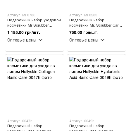
Артикул: Mr 0786
Артикул: Mr 0283
Подарочный набор уходовой
Подарочный набор
косметики Mr Scrubber
косметики Mr. Scrubber Care
Woman Set для лица и тела
from Soho по уходу за лицом
1 185.00 грн/шт.
750.00 грн/шт.
и телом для женщин
Оптовые цены
Оптовые цены
Артикул: 0047h
Артикул: 0049h
Подарочный набор
Подарочный набор
косметики для ухода за
косметики для ухода за