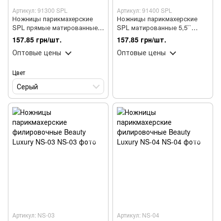
Артикул: 91300 SPL
Артикул: 91400 SPL
Ножницы парикмахерские
Ножницы парикмахерские
SPL прямые матированные
SPL матированные 5,5``
6,0'' 91300 SPL
регулировочный винт
157.85 грн/шт.
157.85 грн/шт.
прямые 16 см 91400 SPL
Оптовые цены
Оптовые цены
Цвет
Серый
Артикул: NS-03
Артикул: NS-04