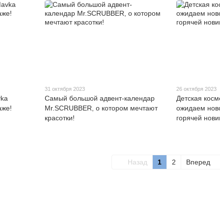
31 октября 2023
26 октября 2023
vka
Самый большой адвент-календар
Детская косм
аже!
Mr.SCRUBBER, о котором мечтают
ожидаем нов
красотки!
горячей нови
Назад
1
2
Вперед