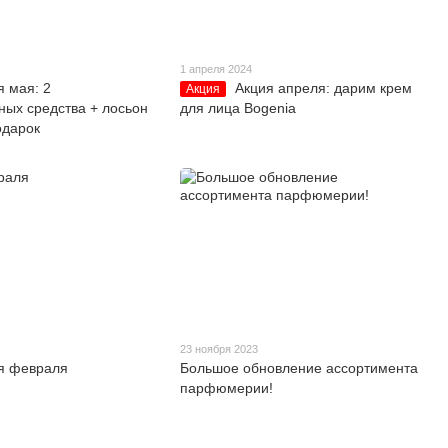
1 апреля 2024
я мая: 2
Акция апреля: дарим крем
Акция
ых средства + лосьон
для лица Bogenia
одарок
23 ноября 2023
я февраля
Большое обновление ассортимента
парфюмерии!