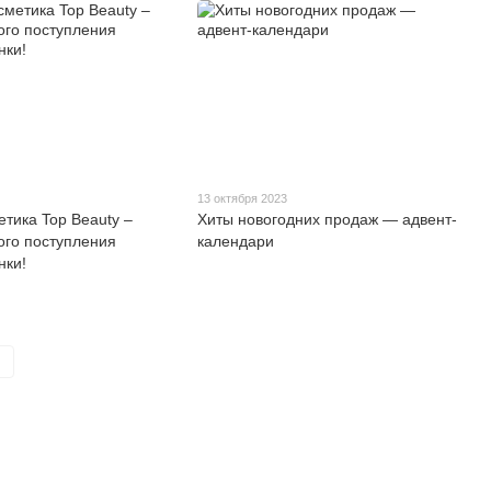
13 октября 2023
етика Top Beauty –
Хиты новогодних продаж — адвент-
ого поступления
календари
нки!