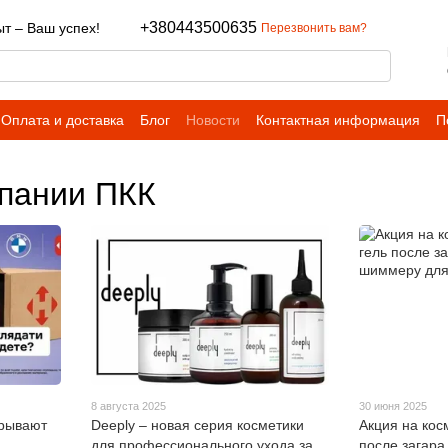
+380443500635
т – Ваш успех!
Перезвонить вам?
Оплата и доставка
Блог
Новости
Контактная информация
П
пании ПКК
8 августа 2025
30 июня 2025
грывают
Deeply – новая серия косметики
Акция на косм
для профессионального ухода за
после загара