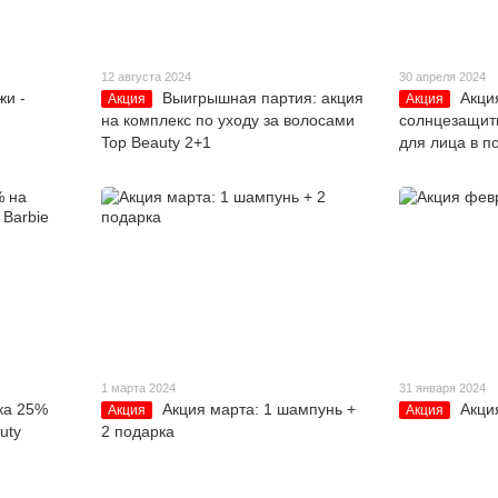
12 августа 2024
30 апреля 2024
жи -
Выигрышная партия: акция
Акци
Акция
Акция
на комплекс по уходу за волосами
солнцезащитн
Top Beauty 2+1
для лица в п
1 марта 2024
31 января 2024
ка 25%
Акция марта: 1 шампунь +
Акци
Акция
Акция
uty
2 подарка