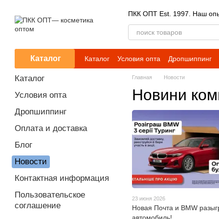
Перейти к основному контенту
ПКК ОПТ Est. 1997. Наш опы
Каталог
Каталог
Условия опта
Дропшиппинг
Каталог
Главная
Новости
Новини ком
Условия опта
Дропшиппинг
Оплата и доставка
Блог
Новости
Контактная информация
Пользовательское
23 июня 2026
соглашение
Новая Почта и BMW разы
автомобиль!