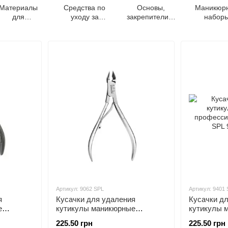
Материалы
Средства по
Основы,
Маникюр
для
уходу за
закрепители и
набор
аращивания
ногтями и
сушки для
ногтей
кутикулой
лака
Артикул: 9062 SPL
Артикул: 9401
я
Кусачки для удаления
Кусачки д
е
кутикулы маникюрные
кутикулы 
PL 9061
профессиональные SPL 9062
профессио
225.50 грн
225.50 грн
SPL
SPL