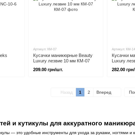
Артикул: КМ-07
Артикул: КМ-1
leks
Кусачки маникюрные Beauty
Кусачки м
Luxury лезвие 10 мм КМ-07
Luxury лез
209.00 грн/шт.
282.00 грн
Назад
1
2
Вперед
По
гтей и кутикулы для аккуратного маникюр
тикулы — это удобные инструменты для ухода за руками, ногтями и 