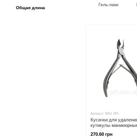
Гель-лаки
Общая длина
н
Артикул: 9061 SPL
Кусачки для удалени
кутикулы маникюрны
профессиональные S
270.60 грн
SPL