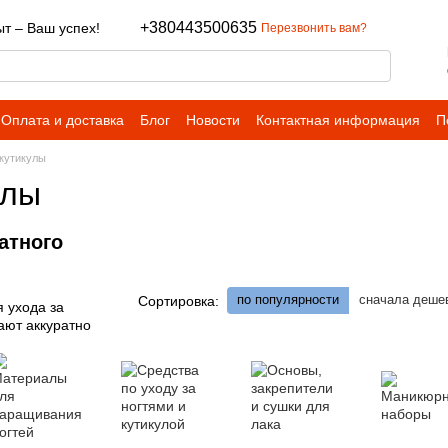
+380443500635
т – Ваш успех!
Перезвонить вам?
Оплата и доставка
Блог
Новости
Контактная информация
П
 кутикулы
улы
атного
по популярности
сначала деше
Сортировка:
я ухода за
ают аккуратно