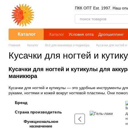
Перейти к основному контенту
ПКК ОПТ Est. 1997. Наш опы
Каталог
Каталог
Условия опта
Дропшиппинг
Главная
Каталог
Всё для маникюра и педикюра
Кусачки для ногтей и
Кусачки для ногтей и кутик
Кусачки для ногтей и кутикулы для аккур
маникюра
Кусачки для ногтей и кутикулы — это удобные инструменты дл
руками, ногтями и кожей вокруг ногтевой пластины. Они помог
Бренд
Страна производитель
Функциональное
назначение