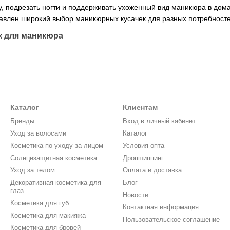
, подрезать ногти и поддерживать ухоженный вид маникюра в дом
авлен широкий выбор маникюрных кусачек для разных потребносте
к для маникюра
для домашнего использования;
нструменты для мастеров;
Каталог
Клиентам
а и педикюра;
Бренды
Вход в личный кабинет
а за ногтями.
Уход за волосами
Каталог
Косметика по уходу за лицом
Условия опта
атегория
Солнцезащитная косметика
Дропшиппинг
кюра;
Уход за телом
Оплата и доставка
ра и педикюра;
Декоративная косметика для
Блог
глаз
Новости
Косметика для губ
Контактная информация
ики и аксессуаров;
Косметика для макияжа
Пользовательское соглашение
нов и маркетплейсов;
Косметика для бровей