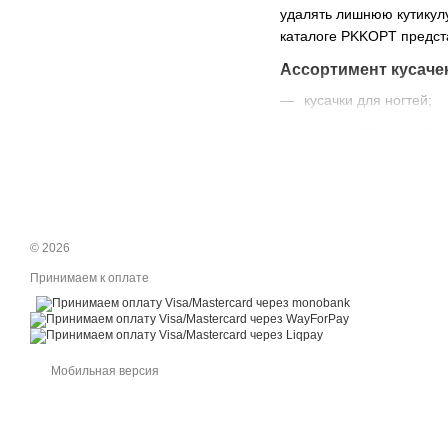
удалять лишнюю кутикулу
каталоге PKKOPT предст
Ассортимент кусаче
кусачки для ногтей;
кусачки для кутикулы;
маникюрные кусачки 
профессиональные и
кусачки для маникюр
© 2026
инструменты для уход
Принимаем к оплате
Для кого подходит к
для домашнего мани
для мастеров маникю
Мобильная версия
для салонов красоты;
для магазинов космет
для интернет-магази