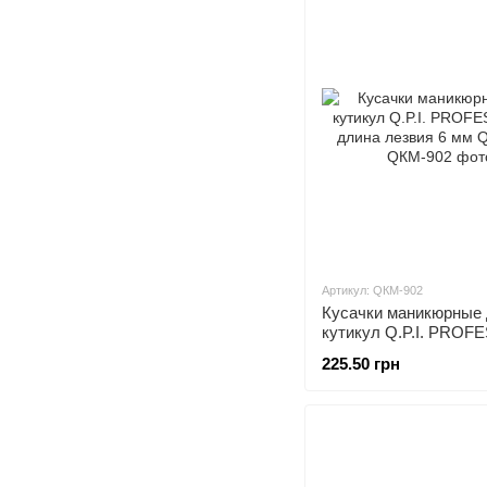
Артикул: QКМ-902
Кусачки маникюрные
кутикул Q.P.I. PROF
длина лезвия 6 мм Q
225.50 грн