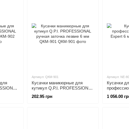
Артикул: QКМ-901
Артикул: NE-80
 для
Кусачки маникюрные для
Кусачки дл
ESSIONAL
кутикул Q.P.I. PROFESSIONAL
профессио
КМ-902
ручная заточка лезвие 6 мм
Expert 6 м
202.95 грн
1 056.00 гр
QКМ-901