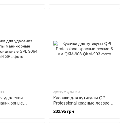
 SPL
Артикул: QКМ-903
ля удаления
Кусачки для кутикулы QPI
маникюрные
Professional красные лезвие 6
нальные SPL 9064
мм QКМ-903
202.95 грн