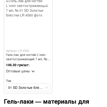
Артикул: LR 4560
Гель-лак для ногтей L`oren
светоотражающий 7 мл, №
01 SD Золотые блёстки
146.30 грн/шт.
Оптовые цены
Тон
01 SD Золотые блёстки
Гель-лаки — материалы для