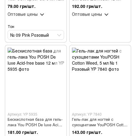
09 Pink Розовый
79.00 грн/шт.
192.00 грн/шт.
Оптовые цены
Оптовые цены
Тон
№ 09 Pink Розовый
Артикул: YP 5935
Артикул: YP 7840
Бескислотная база для гель-
Гель-лак для ногтей с
лака You POSH De luxe Acid-
сухоцветами YouPOSH Cotton
free base 12 мл
Weed, 5 мл № 1 Розовый
181.00 грн/шт.
143.00 грн/шт.