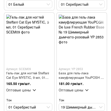
01 Белый
01 Серебристый
Артикул: SCEM09
Артикул: YP 2853
Гель-лак для ногтей Steffani
База для гель-лака
Cat Eye MYSTIC, 9 мл, 01
камуфлирующая YouPOSH De
Серебристый
luxe French Rubber Base № 19
165.50 грн/шт.
181.00 грн/шт.
Шиммерный дымчато-
Оптовые цены
Оптовые цены
розовый
Тон
Тон
01 Серебристый
19 Шиммерный дымчато-розовый