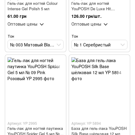
Гель-лак для ногтей Colour
Гель-лак для ногтей
Intense Gel Polish 5 мл
YouPOSH De Luxe Hit
светоотражающий 7 мл № 1
61.00 грн
126.00 грн/шт.
Серебристый
Оптовые цены
Оптовые цены
Тон
Тон
№ 003 Матовый Black Чёрный
№ 1 Серебристый
Артикул: YP 2995
Артикул: YP 5894
Гель-лак для ногтей паутинка
База для гель-лака YouPOSH
YouPOSH Spider Gel 5 мл №
Silk Base шёлковая 12 мл