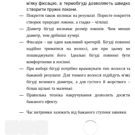
м'яку фіксацію, а термобігуді дозволяють швидко
створити пружні локони.
Покриття також впливає на результат. Пористе покриття
створює природні локони, а гладке – чіткіші.
Діаметр бігуді визначає розмір локонів. Чим менше
діаметр, тим дрібніші кучері.
Фіксація – ще один важливий критерій. Бігуді повинні
надійно триматися на волоссі, але при цьому не
пошкоджувати його. Ідеальні бігуді повинні бути
комфортними в носінні.
При виборі бігуді потрібно враховувати тип волосся та
бажаний результат. Для тонкого волосся підійдуть м'які
бігуді великого діаметра, а для густого й жорсткого –
більш щільні та маленькі.
Правильна техніка накручування дозволить досягти
бажаного ефекту.
Час витримки залежить від бажаного ступеня завивки.