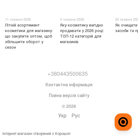
11 червня 2026
3 червня 2026
20 травня 20
Літній асортимент
Яку косметику вигідно
Як очищати
косметики для магазину:
продавати у 2026 році:
засоби та 
що закупити оптом, щоб
ТОП-12 категорій для
збільшити оборот у
магазинів
сезон
+380443500635
Контактна інформація
Повна версія сайту
© 2026
Укр
Рус
Інтернет-магазин створений з Хорошоп