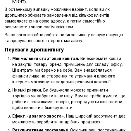
клієнту.
В останньому випадку можливий варіант, коли ви як
дропшипер збираєте замовлення від кількох клієнтів,
замовляєте їх на свою адресу, а потім самостійно
розсилаєте товари своїм клієнтам.
Ваша організаційна робота полягає лише у пошуку покупців
та просуванні свого інтернет-магазину.
Переваги дропшипінгу
Мінімальний стартовий капітал.
Ви економите кошти
на закупці товару, оренді приміщень для складу, офісу.
Ці витрати ми беремо на себе. Вам знадобляться
фінанси лише на створення та утримання власного
інтернет-магазину та подальші рекламні кампанії.
Низькі ризики.
Ви будь-коли можете припинити
торгівлю чи вибрати іншу нішу. Вам не треба думати, що
робити з залишками товарів, розпродувати інші активи,
щоби вивести з бізнесу кошти.
Ефект «довгого хвоста»
. Наш широкий асортимент дає
можливість заробляти на дрібних продажах.
Результативне просування
. Оскільки ваш постачальник