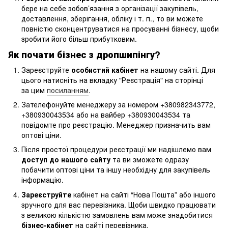
бере на себе зобов’язання з організації закупівель,
доставлення, зберігання, обліку і т. п., то ви можете
повністю сконцентруватися на просуванні бізнесу, щоби
зробити його більш прибутковим.
Як почати бізнес з дропшипінгу?
Зареєструйте
особистий кабінет
на нашому сайті. Для
цього натисніть на вкладку "Реєстрація" на сторінці
за цим
посиланням
.
Зателефонуйте менеджеру за номером +380982343772,
+380930043534 або на вайбер +380930043534 та
повідомте про реєстрацію. Менеджер призначить вам
оптові ціни.
Після простої процедури реєстрації ми надішлемо вам
доступ до нашого сайту
та ви зможете одразу
побачити оптові ціни та іншу необхідну для закупівель
інформацію.
Зареєструйте
кабінет на сайті “Нова Пошта” або іншого
зручного для вас перевізника. Щоби швидко працювати
з великою кількістю замовлень вам може знадобитися
бізнес-кабінет
на сайті перевізника.