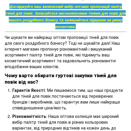
Досліджуйте наш величезний вибір оптових пропозицій палітр
тіней для повік. Запасайтеся високоякісними тінями для повік для
вашого роздрібного бізнесу та залишайтеся лідерами на ринку
косметики.
Чи шукаєте ви найкращі оптові пропозиції тіней для повік
для свого роздрібного бізнесу? Тоді не шукайте далі! Наш
інтернет-магазин пропонує різноманітний і вишуканий
асортимент палітр тіней для повік, які піднімуть ваш
косметичний асортимент та задовольнять різноманітні
вподобання ваших клієнтів.
Чому варто обирати гуртові закупки тіней для
повік від нас?
Гарантія Якості
: Ми пишаємося тим, що наші продукти
для тіней для повік постачаються від перевірених
брендів і виробників, що гарантує вам лише найкраще
співвідношення ціна/якість.
Різноманітність
: Наша оптова колекція має широкий
вибір палітр тіней для повік в різних кольорових
варіантах, від природних відтінків на кожен день до