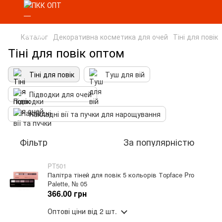
Каталог
Декоративна косметика для очей
Тіні для повік
Тіні для повік оптом
Тіні для повік
Туш для вій
Підводки для очей
Накладні вії та пучки для нарощування
Фільтр
За популярністю
PT501
Палітра тіней для повік 5 кольорів Тopface Pro
Palette, № 05
366.00 грн
Оптові ціни
від 2 шт.