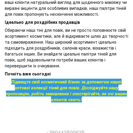
ваші клієнти натуральний вигляд для щоденного макіяжу чи
виразні акценти для особливих випадків, наші палітри тіней
для повік пропонують нескінченні можливості.
Ідеально для роздрібних продавців
Обираючи наші тіні для повік, ви не просто поповнюєте свій
асортимент косметики, але й відкриваєте шлях до творчості
та самовираження. Наш широкий асортимент ідеально
підходить для роздрібників, салонів краси, візажистів і
багатьох інших. Ви знайдете ідеальні палітри тіней для
повік, щоб задовольнити потреби ваших клієнтів і
перевершити їх очікування.
Почніть вже сьогодні
Підвищте свій косметичний бізнес за допомогою нашої
оптової колекції тіней для повік. Досліджуйте нашу
пропозицію, робіть замовлення і спостерігайте, як очі ваших
клієнтів сяють!
+380443500635