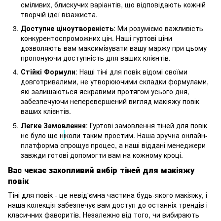
сміливих, блискучих варіантів, що відповідають кожній
творчій ідеї візажиста.
Доступне ціноутвореність
: Ми розуміємо важливість
конкурентоспроможних цін. Наші гуртові ціни
дозволяють вам максимізувати вашу маржу при цьому
пропонуючи доступність для ваших клієнтів.
Стійкі Формули
: Наші тіні для повік відомі своїми
довготривалими, не утворюючими складки формулами,
які залишаються яскравими протягом усього дня,
забезпечуючи неперевершений вигляд макіяжу повік
ваших клієнтів.
Легке Замовлення
: Гуртові замовлення тіней для повік
не було ще н
і
коли таким простим. Наша зручна онлайн-
платформа спрощує процес, а наші віддані менеджери
завжди готові допомогти вам на кожному кроці.
Вас чекає захопливий вибір тіней для макіяжу
повік
Тіні для повік - це невід'ємна частина будь-якого макіяжу, і
наша колекція забезпечує вам доступ до останніх трендів і
класичних фаворитів. Незалежно від того, чи вибирають