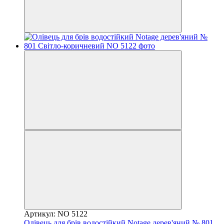
Артикул: NO 5122
Олівець для брів водостійкий Notage дерев'яний № 801