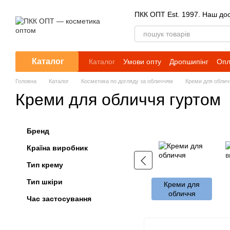
Перейти до основного контенту
ПКК ОПТ Est. 1997. Наш досв
Каталог
Каталог
Умови опту
Дропшипінг
Опл
Головна
Каталог
Косметика по догляду за обличчям
Креми для облич
Креми для обличчя гуртом
Бренд
Країна виробник
Тип крему
Тип шкіри
Креми для
обличчя
Час застосування