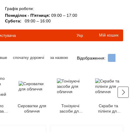
Графік роботи:
Понеділок - П'ятниця:
09:00 – 17:00
Субота:
09:00 – 16:00
Мій кошик
истувача
Укр
евше
спочатку дорожчі
за назвою
Відображення:
по
Сироватки для
Тонізуючі
Скраби та
за
обличчя
засоби для
пілінги для
ю
обличчя
обличчя
чей