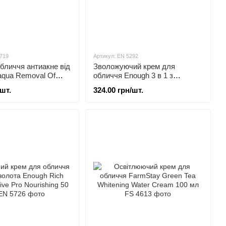
719
Артикул: EN 5292
бличчя антиакне від
Зволожуючий крем для
aqua Removal Of
обличчя Enough 3 в 1 з
719
колагеном 50 мл
/шт.
324.00 грн/шт.