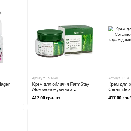
Артикул: FS 4140
Артикул: FS 41
lagen
Крем для обличчя FarmStay
Крем для 
Aloe зволожуючий з
Ceramide з
екстрактом алое 100 мл
керамідами
417.00 грн/шт.
417.00 грн