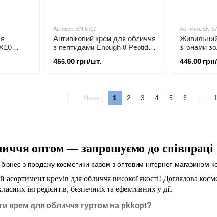
Артикул: EN 5727
Артикул: EN 5
ля
Антивіковий крем для обличчя
Живильний
 X10
з пептидами Enough 8 Peptide
з іонами з
Sensation Pro Balancing Cream
Gold Intens
456.00 грн/шт.
445.00 грн
50 мл
мл
Назад
1
2
3
4
5
6
...
1
личчя
оптом —
запрошуємо до співпраці
 бізнес з продажу косметики разом з оптовим інтернет-магазином к
 асортимент кремів для обличчя
високої якості! Доглядова кос
ласних інгредієнтів, безпечних
та
ефективних у дії.
ти крем для обличчя гуртом на pkkopt?