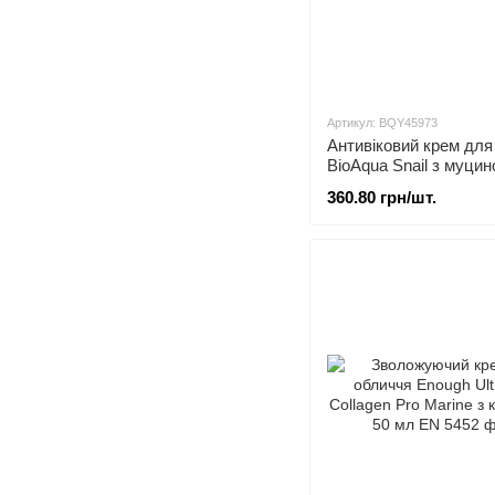
Артикул: BQY45973
Антивіковий крем для
BioAqua Snail з муци
равлика BQY45973
360.80 грн/шт.