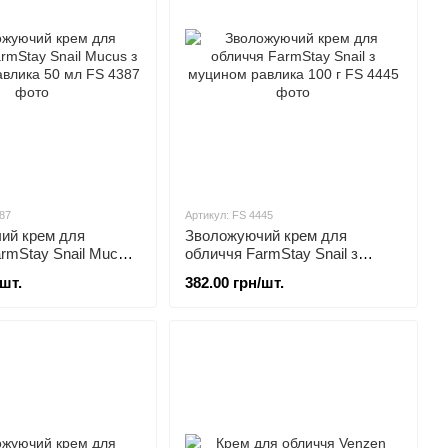
87
Артикул: FS 4445
ий крем для
Зволожуючий крем для
rmStay Snail Mucus
обличчя FarmStay Snail з
равлика 50 мл
муцином равлика 100 г
/шт.
382.00 грн/шт.