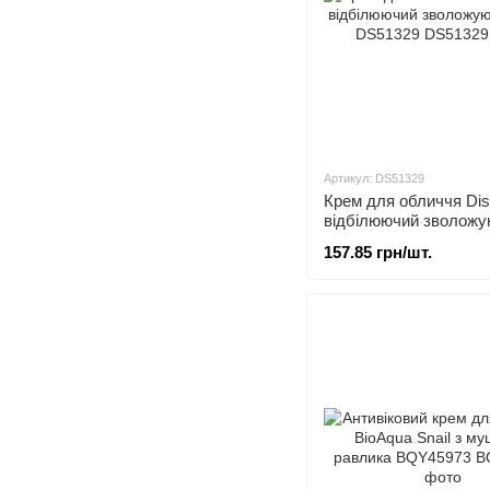
Артикул: DS51329
Крем для обличчя Disa
відбілюючий зволожу
г DS51329
157.85 грн/шт.