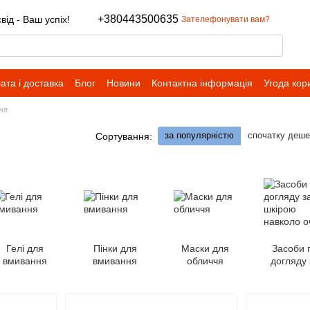
+380443500635
ід - Ваш успіх!
Зателефонувати вам?
ата і доставка
Блог
Новини
Контактна інформація
Угода кор
чя
за популярністю
спочатку деш
Сортування:
Гелі для
Пінки для
Маски для
Засоби 
вмивання
вмивання
обличчя
догляду 
шкіро
навколо о