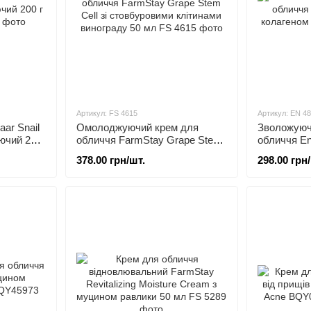
Артикул: FS 4615
Артикул: EN 4
ar Snail
Омолоджуючий крем для
Зволожуюч
ючий 200
обличчя FarmStay Grape Stem
обличчя En
Cell зі стовбуровими клітинами
колагеном 
378.00 грн/шт.
298.00 грн
винограду 50 мл