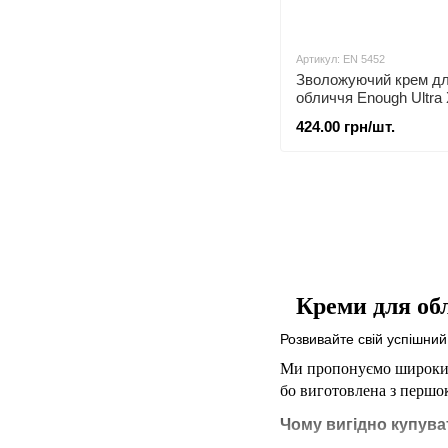
Артикул: EN 5452
Зволожуючий крем д
обличчя Enough Ultra
Collagen Pro Marine з
424.00 грн/шт.
колагеном 50 мл
Креми для об
Розвивайте свій успішний
Ми пропонуємо широкий
бо
виготовлена з першок
Чому вигідно купува