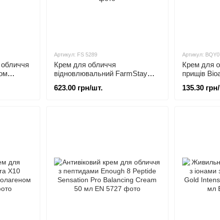
Артикул: FS 5289
Артикул: BQY0
 обличчя
Крем для обличчя
Крем для о
ном
відновлювальний FarmStay
прищів Bio
Revitalizing Moisture Cream з
Acne BQY0
623.00 грн/шт.
135.30 грн
муцином равлики 50 мл