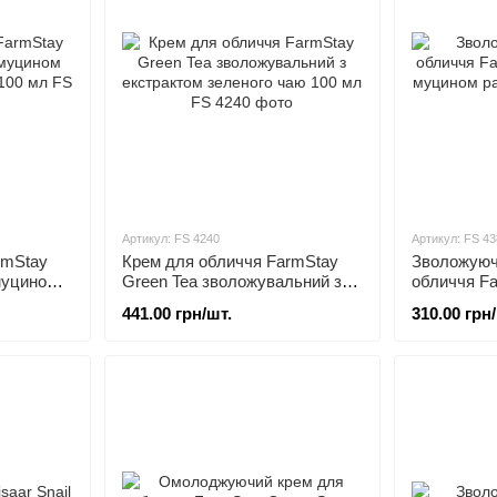
Артикул: FS 4240
Артикул: FS 43
rmStay
Крем для обличчя FarmStay
Зволожуюч
 муцином
Green Tea зволожувальний з
обличчя Fa
 100 мл
екстрактом зеленого чаю 100
з муцином 
441.00 грн/шт.
310.00 грн
мл