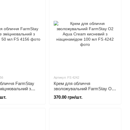
56
Артикул: FS 4242
обличчя FarmStay
Крем для обличчя
міцнювальний з
зволожувальний FarmStay O2
 50 мл
Aqua Cream кисневий з
/шт.
370.00 грн/шт.
ніацинамідом 100 мл