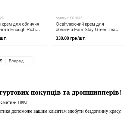
726
Артикул: FS 4613
 крем для обличчя
Освітлюючий крем для
олота Enough Rich
обличчя FarmStay Green Tea
ive Pro Nourishing 50
Whitening Water Cream 100 мл
/шт.
330.00 грн/шт.
5
Вперед
гуртових
покупців та дропшипперів!
осметики ПКК!
метика допоможе
вашим клієнтам здобути бездоганну красу,