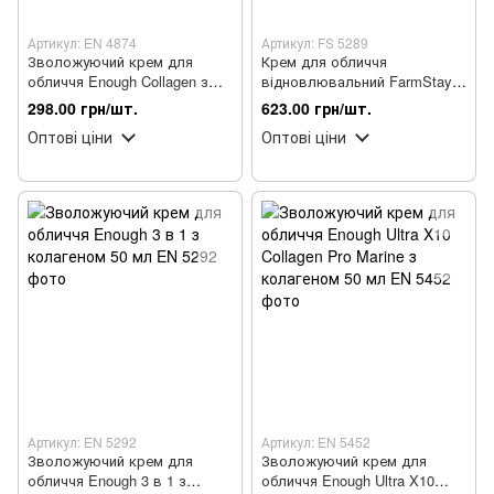
Артикул: EN 4874
Артикул: FS 5289
Зволожуючий крем для
Крем для обличчя
обличчя Enough Collagen з
відновлювальний FarmStay
колагеном 50 мл
Revitalizing Moisture Cream з
298.00 грн/шт.
623.00 грн/шт.
муцином равлики 50 мл
Оптові ціни
Оптові ціни
Артикул: EN 5292
Артикул: EN 5452
Зволожуючий крем для
Зволожуючий крем для
обличчя Enough 3 в 1 з
обличчя Enough Ultra X10