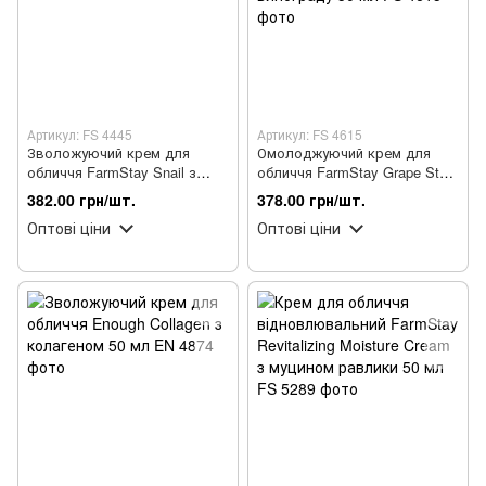
Артикул: FS 4445
Артикул: FS 4615
Зволожуючий крем для
Омолоджуючий крем для
обличчя FarmStay Snail з
обличчя FarmStay Grape Stem
муцином равлика 100 г
Cell зі стовбуровими
382.00 грн/шт.
378.00 грн/шт.
клітинами винограду 50 мл
Оптові ціни
Оптові ціни