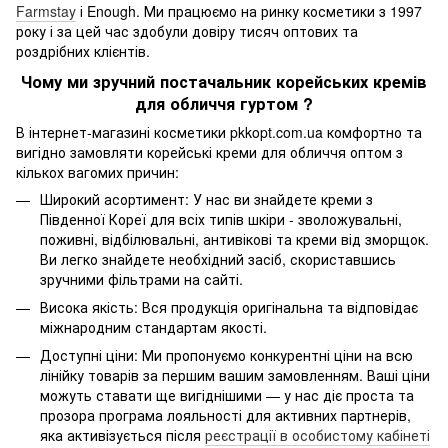
Farmstay
і Enough. Ми працюємо на ринку косметики з 1997
року і за цей час здобули довіру тисяч оптових та
роздрібних клієнтів.
Чому ми зручний постачальник корейських кремів
для обличчя гуртом ?
В інтернет-магазині косметики pkkopt.com.ua комфортно та
вигідно замовляти корейські креми для обличчя оптом з
кількох вагомих причин:
Широкий асортимент: У нас ви знайдете креми з
Південної Кореї для всіх типів шкіри - зволожувальні,
поживні, відбілювальні, антивікові та креми від зморщок.
Ви легко знайдете необхідний засіб, скориставшись
зручними фільтрами на сайті.
Висока якість: Вся продукція оригінальна та відповідає
міжнародним стандартам якості.
Доступні ціни: Ми пропонуємо конкурентні ціни на всю
лінійку товарів за першим вашим замовленням. Ваші ціни
можуть ставати ще вигіднішими — у нас діє проста та
прозора програма лояльності для активних партнерів,
яка активізується після
реєстрації в особистому кабінеті