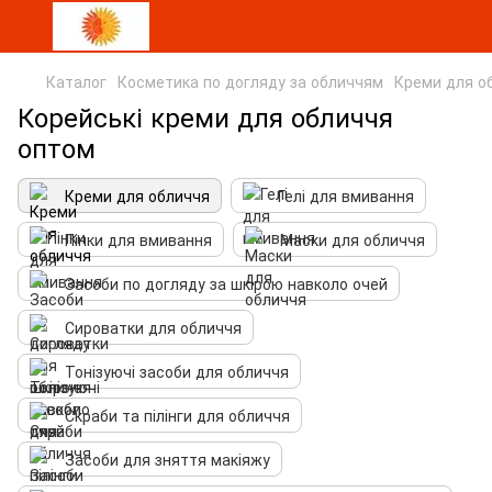
Каталог
Косметика по догляду за обличчям
Креми для о
Корейські креми для обличчя
оптом
Креми для обличчя
Гелі для вмивання
Пінки для вмивання
Маски для обличчя
Засоби по догляду за шкірою навколо очей
Сироватки для обличчя
Тонізуючі засоби для обличчя
Скраби та пілінги для обличчя
Засоби для зняття макіяжу