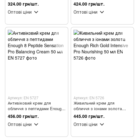
колагеном 50 мл
Collagen Pro Marine з
324.00 грн/шт.
424.00 грн/шт.
колагеном 50 мл
Оптові ціни
Оптові ціни
Артикул: EN 5727
Артикул: EN 5726
Антивіковий крем для
Живильний крем для
обличчя з пептидами Enough
обличчя з іонами золота
8 Peptide Sensation Pro
Enough Rich Gold Intensive Pro
456.00 грн/шт.
445.00 грн/шт.
Balancing Cream 50 мл
Nourishing 50 мл
Оптові ціни
Оптові ціни