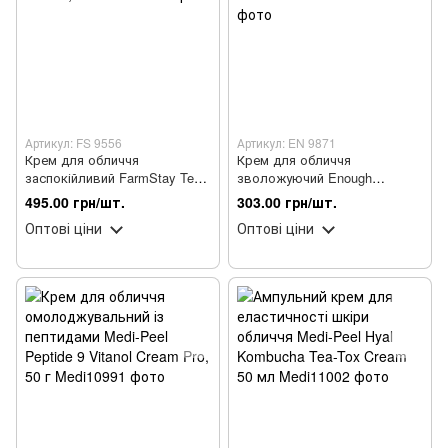
Артикул: FS 9556
Артикул: EN 9871
Крем для обличчя
Крем для обличчя
заспокійливий FarmStay Tea
зволожуючий Enough
Tree Biome Calming Cream, 80
Collagen 3X Moisture Cream з
495.00 грн/шт.
303.00 грн/шт.
мл
колагеном 50 мл
Оптові ціни
Оптові ціни