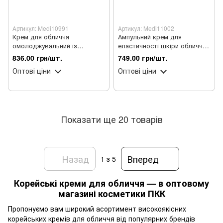
Артикул: Medi10991
Артикул: Medi11002
Крем для обличчя
Ампульний крем для
омолоджувальний із
еластичності шкіри обличчя
пептидами Medi-Peel Peptide
Medi-Peel Hyal Kombucha Tea-
836.00 грн/шт.
749.00 грн/шт.
9 Vitanol Cream Pro, 50 г
Tox Cream 50 мл
Оптові ціни
Оптові ціни
Показати ще 20 товарів
Назад
Вперед
1
з 5
Корейські креми для обличчя — в оптовому
магазині косметики ПКК
Пропонуємо вам широкий асортимент високоякісних
корейських кремів для обличчя від популярних брендів