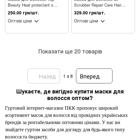
Beauty Heat protectant з
Scrubber Repair Care Hair
кератином та олією аргани
Mask інтенсивне відновлення
250.00 грн/шт.
329.00 грн/шт.
300 мл
300 мл
Оптові ціни
Оптові ціни
Показати ще 20 товарів
Назад
Вперед
1
з 8
Шукаєте, де вигідно купити маски для
волосся оптом?
Гуртовий інтернет-магазин ПКК пропонує широкий
асортимент масок для волосся від провідних
українських
брендів за рентабельними оптовими цінами. У нас ви
знайдете гуртом
засоби для догляду
для будь-якого типу
волосся та бюджету.