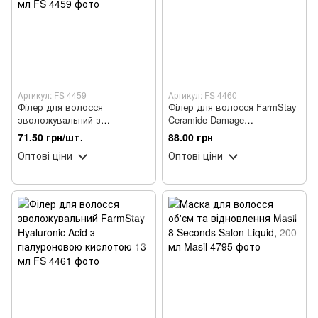
Артикул: FS 4459
Артикул: FS 4460
Філер для волосся
Філер для волосся FarmStay
зволожувальний з
Ceramide Damage
колагеном FarmStay Collagen
відновлюючий 13 мл
71.50 грн/шт.
88.00 грн
Water Full Moist 13 мл
Оптові ціни
Оптові ціни