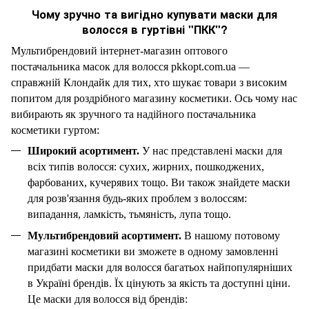
Чому зручно та вигідно купувати маски для
волосся в гуртівні "ПКК"?
Мультибрендовий інтернет-магазин оптового
постачальника масок для волосся
pkkopt.com.ua
—
справжній Клондайк для тих, хто шукає товари з високим
попитом для роздрібного магазину косметики. Ось чому нас
вибирають як зручного та надійного постачальника
косметики гуртом:
Широкий асортимент
.
У нас представлені маски для
всіх типів волосся: сухих, жирних, пошкоджених,
фарбованих, кучерявих тощо. Ви також знайдете маски
для розв'язання будь-яких проблем з волоссям:
випадання, ламкість, тьмяність, лупа тощо.
Мультибрендовий асортимент.
В нашому потовому
магазині косметики ви зможете в одному замовленні
придбати маски для волосся багатьох найпопулярніших
в Україні брендів. Їх цінують за якість та доступні ціни.
Це маски для волосся від брендів: