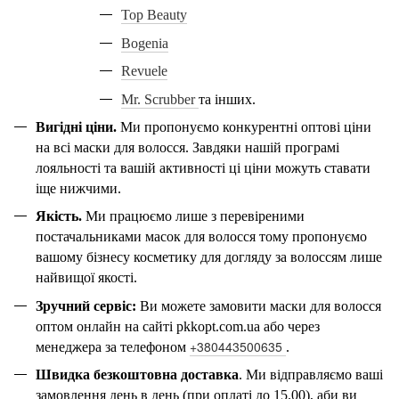
Top Beauty
Bogenia
Revuele
Mr. Scrubber
та
інших.
Вигідні ціни
.
Ми пропонуємо конкурентні
оптові
ціни
на всі маски для волосся.
Завдяки нашій програмі
лояльності та вашій активності ці ціни можуть ставати
іще нижчими.
Якість
.
Ми працюємо лише з перевіреними
постачальниками масок для волосся тому пропонуємо
вашому бізнесу косметику для догляду за волоссям лише
найвищої якості.
Зручний сервіс:
Ви можете замовити маски для волосся
оптом онлайн
на сайті
pkkopt
.
com
.
ua
або
через
+380443500635
менеджера за
телефон
ом
.
Швидка безкоштовна доставка
.
Ми
відправляємо ваші
замовлення день в день (при оплаті до 15.00), аби ви