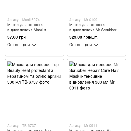
Артикул: Masil 6074
Артикул: Mr 0109
Маска для волосся
Маска для волосся
відновлююча Masil 8
відновлююча Mr Scrubber
Seconds Salon Super Mild Hair
Elixir Keratin Intensive
37.00 грн
329.00 грн/шт.
8 мл
Recovery Hair Mask 250 мл
Оптові ціни
Оптові ціни
Артикул: TB-6737
Артикул: Mr 0911
Маска для волосся Top
Маска для волосся Mr