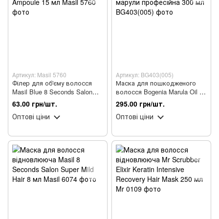
Артикул: Masil 5760
Артикул: BG403(005)
Філер для об'єму волосся
Маска для пошкодженого
Masil Blue 8 Seconds Salon
волосся Bogenia Marula Oil з
Hair Volume Ampoule 15 мл
олією марули професійна 300
63.00 грн/шт.
295.00 грн/шт.
мл
Оптові ціни
Оптові ціни