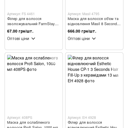
Артикул: FS 4461
Артикул: Masil 4795
Філер для волосся
Маска для волосся об'єм та
зволожувальний FarmStay
відновлення Masil 8 Seconds
Hyaluronic Acid з
Salon Liquid, 200 мл
67.00 грн/шт.
666.00 грн/шт.
гіалуроновою кислотою 13
Оптові ціни
Оптові ціни
мл
Артикул: 408PS
Артикул: EH 4928
Маска для ослабленого
Філер для волосся
волосся Profi Salon, 1000 мл
відновлюючий Esthetic House