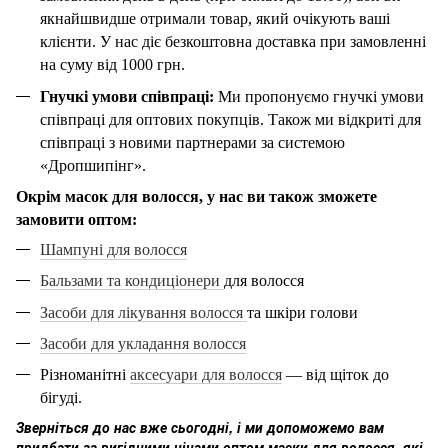
якнайшвидше отримали товар, який очікують ваші
клієнти. У нас діє безкоштовна доставка при замовленні
на суму від 1000 грн.
Гнучкі умови співпраці:
Ми пропонуємо гнучкі умови
співпраці для оптових покупців.
Також ми відкриті для
співпраці з новими партнерами за системою
«Дропшипінг».
Окрім масок для волосся, у нас ви також зможете
замовити оптом:
Шампуні
для волосся
Бальзами та кондиціонери
для волосся
Засоби для лікування волосся
та шкіри голови
Засоби для укладання волосся
Різноманітні
аксесуари для волосся
— від щіток до
бігуді.
Зверніться до нас вже сьогодні, і ми допоможемо вам
придбати за вигідними цінами оптом маски для волосся, які