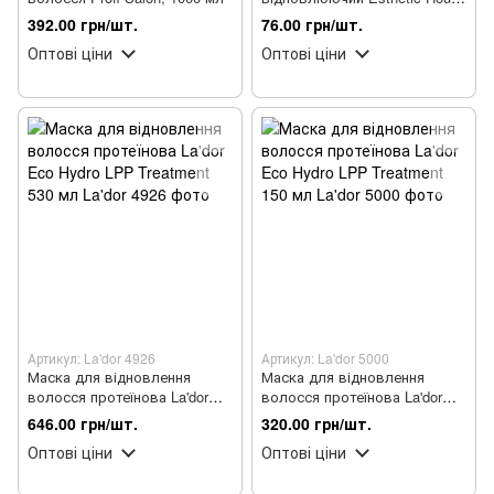
CP-1 3 Seconds Hair Fill-Up з
392.00 грн/шт.
76.00 грн/шт.
керамідами 13 мл
Оптові ціни
Оптові ціни
Артикул: La'dor 4926
Артикул: La'dor 5000
Маска для відновлення
Маска для відновлення
волосся протеїнова La'dor
волосся протеїнова La'dor
Eco Hydro LPP Treatment 530
Eco Hydro LPP Treatment 150
646.00 грн/шт.
320.00 грн/шт.
мл
мл
Оптові ціни
Оптові ціни