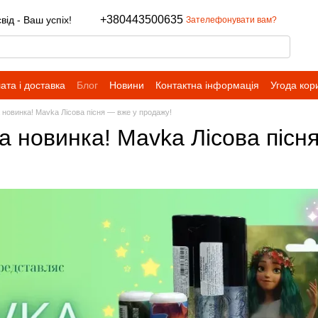
+380443500635
ід - Ваш успіх!
Зателефонувати вам?
ата і доставка
Блог
Новини
Контактна інформація
Угода кор
новинка! Mavka Лісова пісня — вже у продажу!
 новинка! Mavka Лісова пісн