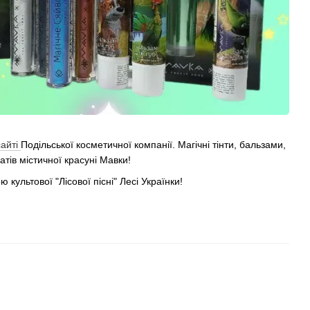
сайті
Подільської косметичної компанії. Магічні тінти, бальзами,
атів містичної красуні Мавки!
ультової "Лісової пісні" Лесі Українки!