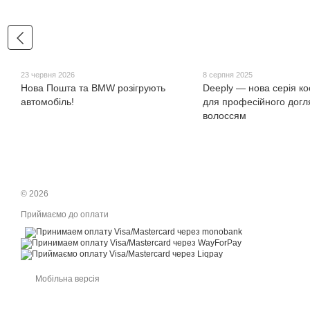
23 червня 2026
8 серпня 2025
Нова Пошта та BMW розігрують
Deeply — нова серія к
автомобіль!
для професійного догл
волоссям
© 2026
Приймаємо до оплати
Мобільна версія