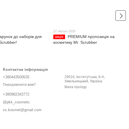
27 лютого 2025
арунок до наборів для
PREMIUM пропозиція на
акція
 Scrubber!
косметику Mr. Scrubber
Контактна інформація
+380443500635
29016, Інститутська, 6-A,
Хмельницький, Україна
Передзвонити вам?
Мапа проїзду
+380982343772
@pkk_cosmetic
vs.kosmet@gmail.com