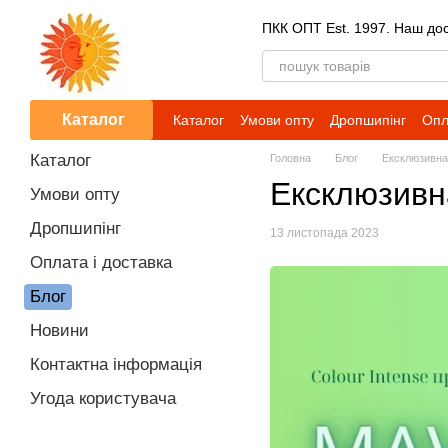
Перейти до основного контенту
ПКК ОПТ Est. 1997. Наш досв
Каталог
Каталог
Умови опту
Дропшипінг
Опл
Каталог
Головна
Блог
Ексклюзивна 
Ексклюзивна
Умови опту
Дропшипінг
13 листопада 2023
Оплата і доставка
Блог
Новини
Контактна інформація
Угода користувача