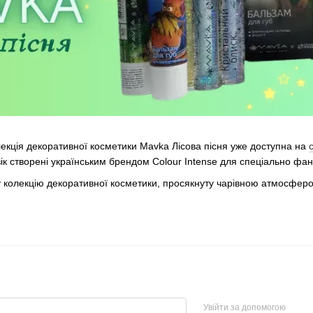
екція декоративної косметики Mavka Лісова пісня уже доступна на
овік створені українським брендом Colour Intense для спеціально фан
колекцію декоративної косметики, просякнуту чарівною атмосферою к
Увійти за допомогою