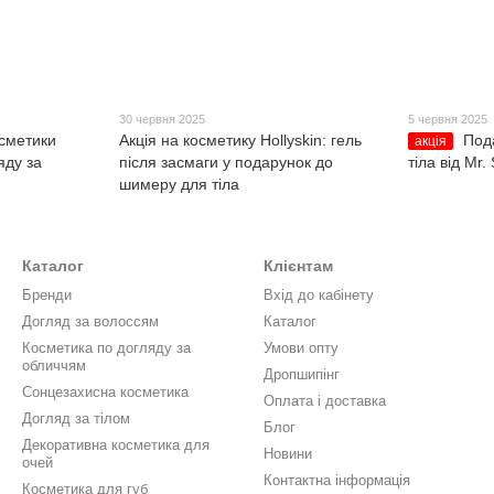
30 червня 2025
5 червня 2025
осметики
Акція на косметику Hollyskin: гель
Под
акція
яду за
після засмаги у подарунок до
тіла від Mr.
шимеру для тіла
Каталог
Клієнтам
Бренди
Вхід до кабінету
Догляд за волоссям
Каталог
Косметика по догляду за
Умови опту
обличчям
Дропшипінг
Сонцезахисна косметика
Оплата і доставка
Догляд за тілом
Блог
Декоративна косметика для
Новини
очей
Контактна інформація
Косметика для губ