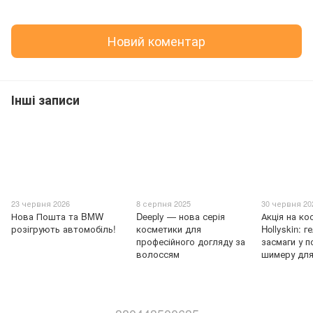
Новий коментар
Інші записи
23 червня 2026
8 серпня 2025
30 червня 20
Нова Пошта та BMW
Deeply — нова серія
Акція на ко
розігрують автомобіль!
косметики для
Hollyskin: г
професійного догляду за
засмаги у 
волоссям
шимеру для