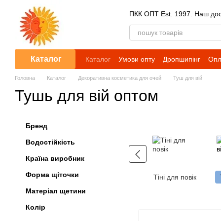
Перейти до основного контенту
ПКК ОПТ Est. 1997. Наш досв
Каталог
Каталог
Умови опту
Дропшипінг
Опл
Головна
Каталог
Декоративна косметика для очей
Туш для вій
Тушь для вій оптом
Бренд
Водостійкість
Країна виробник
Форма щіточки
Тіні для повік
Матеріал щетини
Колір