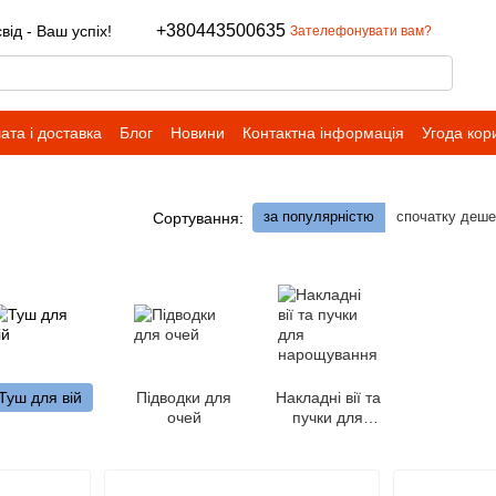
+380443500635
ід - Ваш успіх!
Зателефонувати вам?
ата і доставка
Блог
Новини
Контактна інформація
Угода кор
за популярністю
спочатку деш
Сортування:
Туш для вій
Підводки для
Накладні вії та
очей
пучки для
нарощування