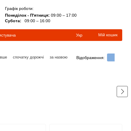
Графік роботи:
Понеділок - П'ятниця:
09:00 – 17:00
Субота:
09:00 – 16:00
Мій кошик
истувача
Укр
евше
спочатку дорожчі
за назвою
Відображення: