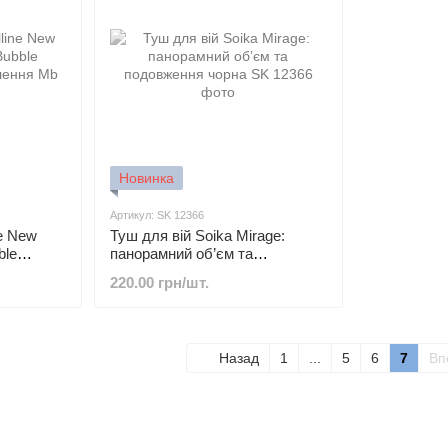
Новинка
Артикул: SK 12366
ne New
Туш для вій Soika Mirage:
ble
панорамний об’єм та
лення
подовження чорна
220.00 грн/шт.
Назад
1
...
5
6
7
Вп