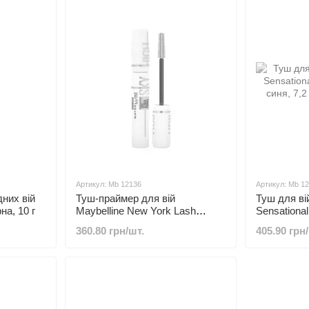
Артикул: Mb 12136
Артикул: Mb 1
них вій
Туш-праймер для вій
Туш для ві
на, 10 г
Maybelline New York Lash
Sensational
Sensational Sky High Tinted
синя, 7,2 м
360.80 грн/шт.
405.90 грн
Primer