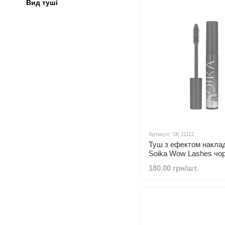
Вид туші
Артикул: SK 11112
Туш з ефектом наклад
Soika Wow Lashes чор
180.00 грн/шт.