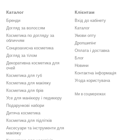
Каталог
Клієнтам
Бренди
Вхід до кабінету
Догляд за волоссям
Каталог
Косметика по догляду за
Умови опту
обличчям
Дропшипінг
Сонцезахисна косметика
Оплата і доставка
Догляд за тілом
Блог
Декоративна косметика для
Новини
очей
Контактна інформація
Косметика для губ
Угода користувача
Косметика для макіяжу
Косметика для брів
Ми в соцмережах
Усе для манікюру і педикюру
Подарункові набори
Дитяча косметика
Косметика для підлітків
Аксесуари та інструменти для
макіяжу