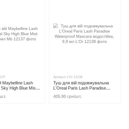
2137
Артикул: L'Or 12138
й Maybelline Lash
Туш для вій подовжувальна
 Sky High Blue Mist
L'Oreal Paris Lash Paradise
л
Waterproof Mascara водостійка,
/шт.
405.90 грн/шт.
9,9 мл