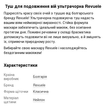
Туш для подовження вій ультрачорна Revuele
Підкресліть красу своїх очей з тушшю від болгарського
бренду Revuele! Ультрачорна подовжуюча туш надасть
вашим віям неймовірної виразності. Стійка формула
маскари забезпечить ідеальний макіяж, без осипання
протягом дня. Поживні речовини у складі брасматика
допоможуть подовжити вії не лише визуально, а й зміцнять
їх, сприяючи природному росту.
Вибирайте свою маскару Revuele і насолоджуйтесь
бездоганним макіяжем!
Характеристики
Країна
Болгарія
виробник
Бренд
Revuele
Форма щіточки
Класична
Матеріал
Нейлон
щетини