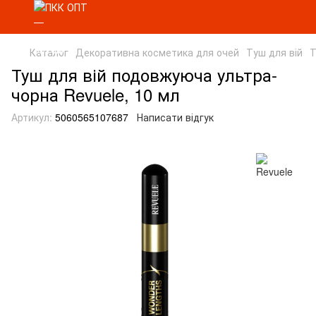
Каталог
Декоративна косметика для очей
Туш для вій
Т
Туш для вій подовжуюча ультра-
чорна Revuele, 10 мл
Артикул:
5060565107687
Написати відгук