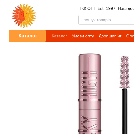
Перейти до основного контенту
ПКК ОПТ Est. 1997. Наш досв
Каталог
Каталог
Умови опту
Дропшипінг
Опл