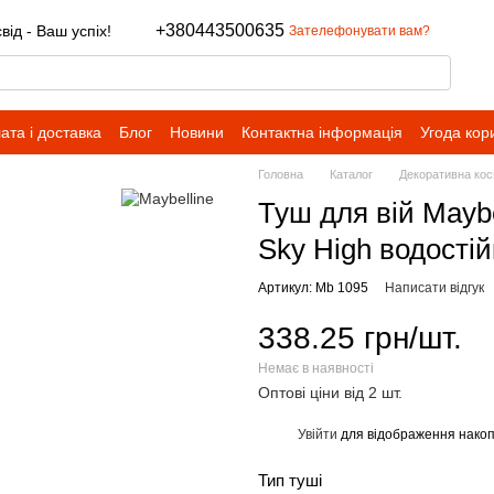
+380443500635
ід - Ваш успіх!
Зателефонувати вам?
ата і доставка
Блог
Новини
Контактна інформація
Угода кор
Головна
Каталог
Декоративна кос
Туш для вій Maybe
Sky High водості
Артикул: Mb 1095
Написати відгук
338.25 грн/шт.
Немає в наявності
Оптові ціни від 2 шт.
Увійти
для відображення накоп
%
Тип туші