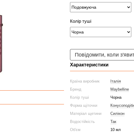
Колір туші
Повідомити, коли з'яви
Характеристики
Країна виробник
Італія
Бренд
Maybelline
Колір туші
Чорна
Форма щіточки
Конусоподіб
Матеріал щетини
Силікон
Водостійкість
Так
Об'єм
10 мл