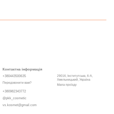
Контактна інформація
+380443500635
29016, Інститутська, 6-A,
Хмельницький, Україна
Передзвонити вам?
Мапа проїзду
+380982343772
@pkk_cosmetic
vs.kosmet@gmail.com