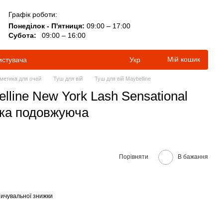
Графік роботи:
Понеділок - П'ятниця:
09:00 – 17:00
Субота:
09:00 – 16:00
Мій кошик
истувача
Укр
метика для очей
Туш для вій
Туш для вій Maybelline
lline New York Lash Sensational
йка подовжуюча
Порівняти
В бажання
ичувальної знижки