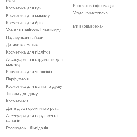
очей
Контактна інформація
Косметика для губ
Угода користувача
Косметика для макіяжу
Косметика для брів
Ми в соцмережах
Усе для манікюру і педикюру
Подарункові набори
Дитяча косметика
Косметика для підлітків
Аксесуари та інструменти для
макіяжу
Косметика для чоловіків
Парфумерія
Косметика для ванни та душу
Товари для дому
Косметички
Догляд за порожниною рота
Аксесуари для перукарень і
салонів
Розпродаж і Ліквідація