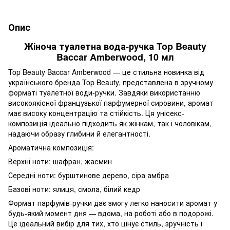
Опис
Жіноча туалетна вода-ручка Top Beauty
Baccar Amberwood, 10 мл
Top Beauty Baccar Amberwood — це стильна новинка від
українського бренда Top Beauty, представлена в зручному
форматі туалетної води-ручки. Завдяки використанню
високоякісної французької парфумерної сировини, аромат
має високу концентрацію та стійкість. Ця унісекс-
композиція ідеально підходить як жінкам, так і чоловікам,
надаючи образу глибини й елегантності.
Ароматична композиція:
Верхні ноти: шафран, жасмин
Середні ноти: бурштинове дерево, сіра амбра
Базові ноти: ялиця, смола, білий кедр
Формат парфумів-ручки дає змогу легко наносити аромат у
будь-який момент дня — вдома, на роботі або в подорожі.
Це ідеальний вибір для тих, хто цінує стиль, зручність і