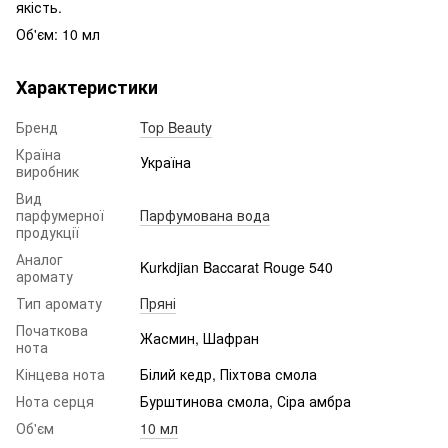
якість.
Об'єм: 10 мл
Характеристики
Бренд
Top Beauty
Країна
Україна
виробник
Вид
парфумерної
Парфумована вода
продукції
Аналог
Kurkdjian Baccarat Rouge 540
аромату
Тип аромату
Пряні
Початкова
Жасмин, Шафран
нота
Кінцева нота
Білий кедр, Піхтова смола
Нота серця
Бурштинова смола, Сіра амбра
Об'єм
10 мл