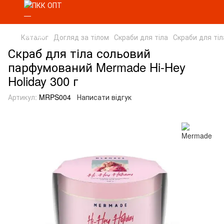
Каталог
Догляд за тілом
Скраби для тіла
Скраби для ті
Скраб для тіла сольовий
парфумований Mermade Hi-Hey
Holiday 300 г
Артикул:
MRPS004
Написати відгук