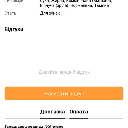
Тип шкіри
Суха, Жирна, Комбінована (Змішана),
В'януча (зріла), Нормальна, Тьмяна
Стать
Для жінок
Відгуки
Додайте перший відгук
Написати відгук
Доставка
Оплата
Безкоштовна достака від 1000 гривень