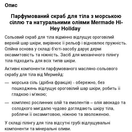
Опис
Парфумований скраб для тіла з морською
сіллю та натуральними оліями Mermade Hi-
Hey Holiday
Сольовий скраб для тіла відмінно відлущує ороговілий
верхній шар шкіри, вирівнює її рельєф і відновлює пружність.
Олійна основа у складі б'юті-засобу дарує дермі
оксамитовість та ніжність. Засіб для механічного пілінгу
тіла підходить для всіх типів шкіри.
Активні компоненти парфумованого масляно-сольового
скрабу для тіла від Мермейд:
морська сіль (дрібна фракція) - обережно, без
пошкоджень відлущує ороговілий шар шкіри, робить її
гладкою і м'якою;
комплекс рослинних олій та емолентів – олія авокадо та
солодкого мигдалю чудово доглядають шкіру тіла,
роблячи її оксамитовою, ніжною та зволоженою.
У складі пілінгу для тіла відсутні грубі відлущувальні
компоненти та мінеральні оливи.