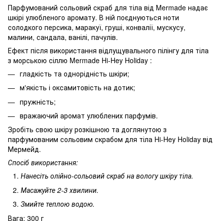
Парфумований сольовий скраб для тіла від Mermade надає
шкірі улюбленого аромату. В ній поєднуються ноти
солодкого персика, маракуї, груші, конвалії, мускусу,
малини, сандала, ванілі, пачулів.
Ефект після використання відлущувального пілінгу для тіла
з морською сіллю Mermade Hi-Hey Holiday :
гладкість та однорідність шкіри;
м'якість і оксамитовість на дотик;
пружність;
вражаючий аромат улюблених парфумів.
Зробіть свою шкіру розкішною та доглянутою з
парфумованим сольовим скрабом для тіла Hi-Hey Holiday від
Мермейд.
Спосіб використання:
Нанесіть олійно-сольовий скраб на вологу шкіру тіла.
Масажуйте 2-3 хвилини.
Змийте теплою водою.
Вага: 300 г