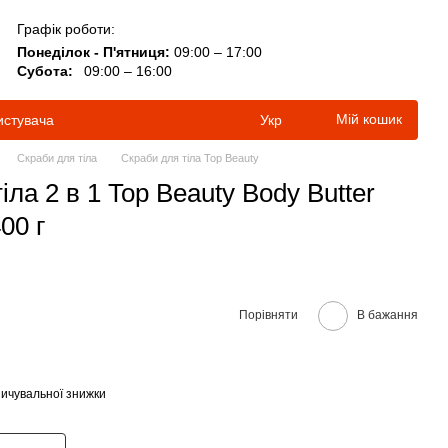
Графік роботи:
Понеділок - П'ятниця:
09:00 – 17:00
Субота:
09:00 – 16:00
Мій кошик
истувача
Укр
Скраби для тіла
Скраби для тіла Top Beauty
іла 2 в 1 Top Beauty Body Butter
00 г
Порівняти
В бажання
ичувальної знижки