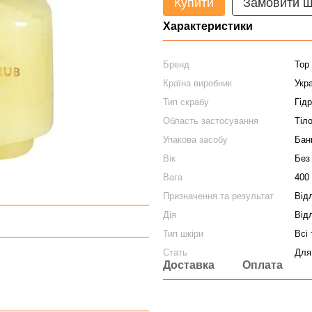
Купити
Замовити 
Характеристики
Бренд
Top
Країна виробник
Укр
Тип скрабу
Гід
Область застосування
Тіл
Упакова засобу
Бан
Вік
Без
Вага
400 
Призначення та результат
Від
Дія
Від
Тип шкіри
Всі 
Стать
Для
Доставка
Оплата