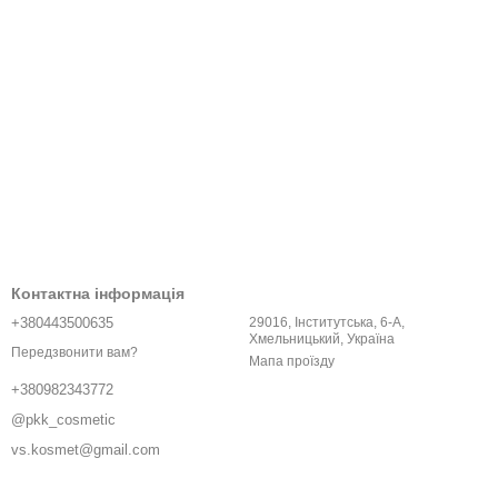
Контактна інформація
+380443500635
29016, Інститутська, 6-A,
Хмельницький, Україна
Передзвонити вам?
Мапа проїзду
+380982343772
@pkk_cosmetic
vs.kosmet@gmail.com