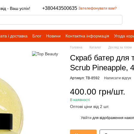
+380443500635
ід - Ваш успіх!
Зателефонувати вам?
ата і доставка
Блог
Новини
Контактна інформація
Угода кор
Головна
Каталог
Догляд за тілом
Скраб батер для т
Scrub Pineapple, 4
Артикул: TB-8592
Написати відгук
400.00 грн/шт.
В наявності
Оптові ціни від 2 шт.
Увійти
для відображення накоп
%