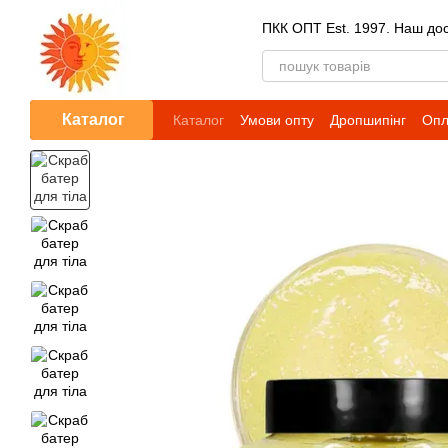
Перейти до основного контенту
ПКК ОПТ Est. 1997. Наш досв
Каталог
Каталог
Умови опту
Дропшипінг
Опл