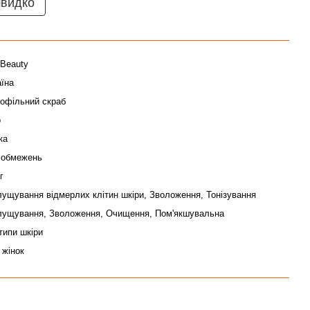
швидко
 Beauty
аїна
рофільний скраб
о
ка
 обмежень
г
лущування відмерлих клітин шкіри, Зволоження, Тонізування
лущування, Зволоження, Очищення, Пом'якшувальна
типи шкіри
 жінок