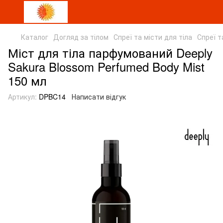
Каталог
Догляд за тілом
Спреї та місти для тіла
Спреї т
Міст для тіла парфумований Deeply
Sakura Blossom Perfumed Body Mist
150 мл
Артикул:
DPBC14
Написати відгук