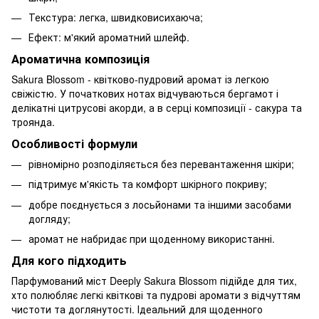
Текстура: легка, швидковисихаюча;
Ефект: м'який ароматний шлейф.
Ароматична композиція
Sakura Blossom - квітково-пудровий аромат із легкою
свіжістю. У початкових нотах відчуваються бергамот і
делікатні цитрусові акорди, а в серці композиції - сакура та
троянда.
Особливості формули
рівномірно розподіляється без перевантаження шкіри;
підтримує м'якість та комфорт шкірного покриву;
добре поєднується з лосьйонами та іншими засобами
догляду;
аромат не набридає при щоденному використанні.
Для кого підходить
Парфумований міст Deeply Sakura Blossom підійде для тих,
хто полюбляє легкі квіткові та пудрові аромати з відчуттям
чистоти та доглянутості. Ідеальний для щоденного