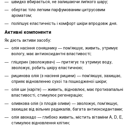
швидко вбирається, не залишаючи липкого шару;
обертає тіло легким парфумованим цитрусовим
ароматом;
поліпшує еластичність і комфорт шкіри впродовж дня.
Активні компоненти
Як діють активи засобу:
олія насіння соняшнику — пом'якшує, живить, утримує
вологу, має антиоксидантні властивості;
гліцерин (зволожувач) — притягує та утримує воду,
зволожує, робить шкіру еластичною;
рицинова олія (з насіння рицини) — пом'якшує, захищає,
сприяє відновленню сухої та пошкодженої шкіри;
олія ши (каріте) — живить, відновлює, має протизапальні
властивості, стимулює регенерацію;
оливкова олія (з плодів оливи) — зволожує, пом'якшує,
захищає від вільних радикалів, багата антиоксидантами;
олія авокадо — глибоко живить, містить вітаміни A, D, E,
стимулює відновлення клітин;