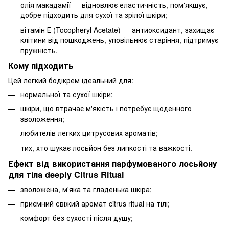
олія макадамії — відновлює еластичність, пом'якшує,
добре підходить для сухої та зрілої шкіри;
вітамін Е (Tocopheryl Acetate) — антиоксидант, захищає
клітини від пошкоджень, уповільнює старіння, підтримує
пружність.
Кому підходить
Цей легкий бодікрем ідеальний для:
нормальної та сухої шкіри;
шкіри, що втрачає м'якість і потребує щоденного
зволоження;
любителів легких цитрусових ароматів;
тих, хто шукає лосьйон без липкості та важкості.
Ефект від використання парфумованого лосьйону
для тіла deeply Citrus Ritual
зволожена, м'яка та гладенька шкіра;
приємний свіжий аромат citrus ritual на тілі;
комфорт без сухості після душу;