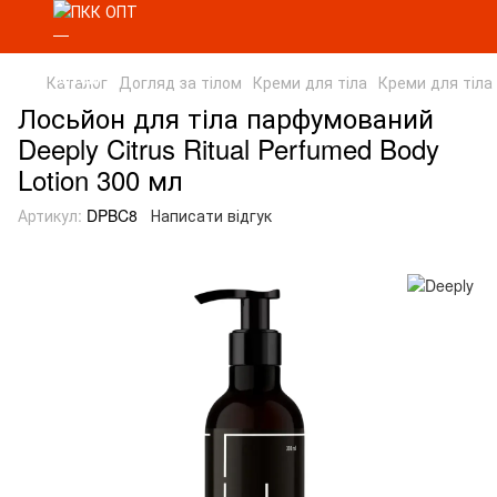
Каталог
Догляд за тілом
Креми для тіла
Креми для тіла
Лосьйон для тіла парфумований
Deeply Citrus Ritual Perfumed Body
Lotion 300 мл
Артикул:
DPBC8
Написати відгук