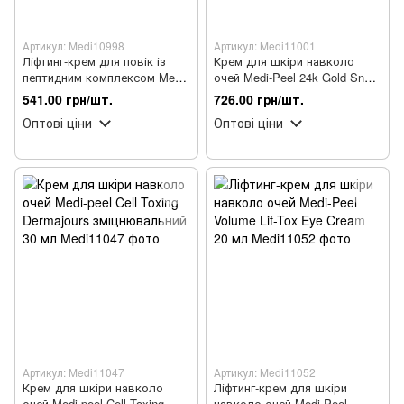
Артикул: Medi10998
Артикул: Medi11001
Ліфтинг-крем для повік із
Крем для шкіри навколо
пептидним комплексом Medi-
очей Medi-Peel 24k Gold Snail
Peel 5 Growth Factors Eye Tox
Repair Eye Cream з муцином
541.00 грн/шт.
726.00 грн/шт.
Cream 40 ml
равлика та золотом 40 мл
Оптові ціни
Оптові ціни
Артикул: Medi11047
Артикул: Medi11052
Крем для шкіри навколо
Ліфтинг-крем для шкіри
очей Medi-peel Cell Toxing
навколо очей Medi-Peel