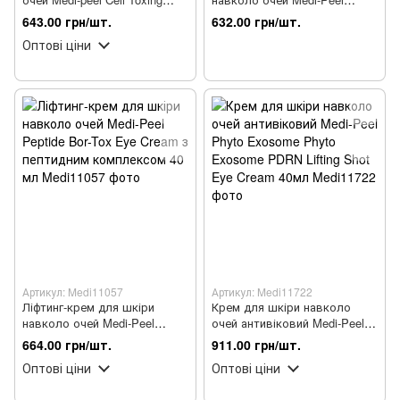
Dermajours зміцнювальний 30
Volume Lif-Tox Eye Cream 20
643.00 грн/шт.
632.00 грн/шт.
мл
мл
Оптові ціни
Артикул: Medi11057
Артикул: Medi11722
Ліфтинг-крем для шкіри
Крем для шкіри навколо
навколо очей Medi-Peel
очей антивіковий Medi-Peel
Peptide Bor-Tox Eye Cream з
Phyto Exosome Phyto
664.00 грн/шт.
911.00 грн/шт.
пептидним комплексом 40 мл
Exosome PDRN Lifting Shot
Оптові ціни
Оптові ціни
Eye Cream 40мл