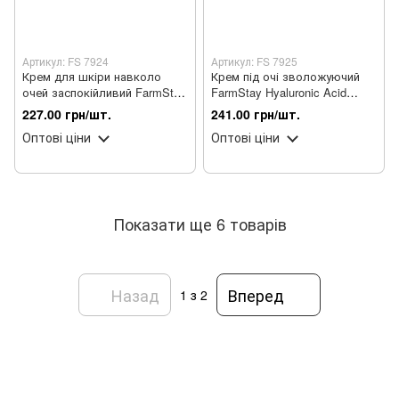
Артикул: FS 7924
Артикул: FS 7925
Крем для шкіри навколо
Крем під очі зволожуючий
очей заспокійливий FarmStay
FarmStay Hyaluronic Acid
Green Tea Calming 45мл
Super Aqua 45мл
227.00 грн/шт.
241.00 грн/шт.
Оптові ціни
Оптові ціни
Показати ще 6 товарів
Назад
Вперед
1
з 2