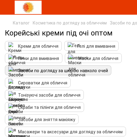
Каталог
Косметика по догляду за обличчям
Засоби по до
Корейські креми під очі оптом
Креми для обличчя
Гелі для вмивання
Пінки для вмивання
Маски для обличчя
Засоби по догляду за шкірою навколо очей
Сироватки для обличчя
Тонізуючі засоби для обличчя
Скраби та пілінги для обличчя
Засоби для зняття макіяжу
Масажери та аксесуари для догляду за обличчям