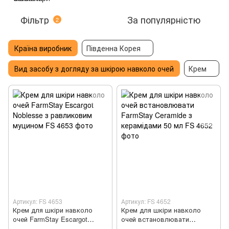
Фільтр
За популярністю
2
Країна виробник
Південна Корея
Вид засобу з догляду за шкірою навколо очей
Крем
Артикул: FS 4653
Артикул: FS 4652
Крем для шкіри навколо
Крем для шкіри навколо
очей FarmStay Escargot
очей встановлювати
Noblesse з равликовим
FarmStay Ceramide з