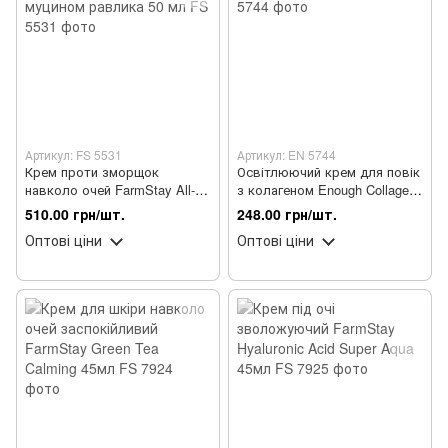
Артикул: FS 5531
Артикул: EN 5744
Крем проти зморщок
Освітлюючий крем для повік
навколо очей FarmStay All-In-
з колагеном Enough Collagen
One Black Snail з муцином
3in1 30 мл
510.00 грн/шт.
248.00 грн/шт.
равлика 50 мл
Оптові ціни
Оптові ціни