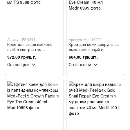
Артикул: FS 9568
Артикул: Medi10999
Крем для шкіри навколо
Крем для кожи вокруг глаз
очей з екстрактом
омолаживающий с
календули FarmStay
пептидами Medi-Peel Peptide
372.00 грн/шт.
604.00 грн/шт.
Calendula Relief Cream, 50 мл
9 Hyaluronic Volumy Eye
Оптові ціни
Оптові ціни
Cream, 40 мл