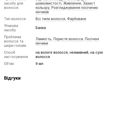
засобу для
шовковистості
,
Живлення
,
Захист
волосся
кольору
,
Розгладжування посічених
кінчиків
Тип волосся
Всі типи волосся
,
Фарбоване
Упакова
Банка
засобу
Проблема
Ламкість
,
Пористе волосся
,
Посічені
волосся та
кінчики
шкіри голови
Спосіб
на вологе волосся, незмивний, на сухе
застосування
волосся
Об'єм
9 мл
Відгуки