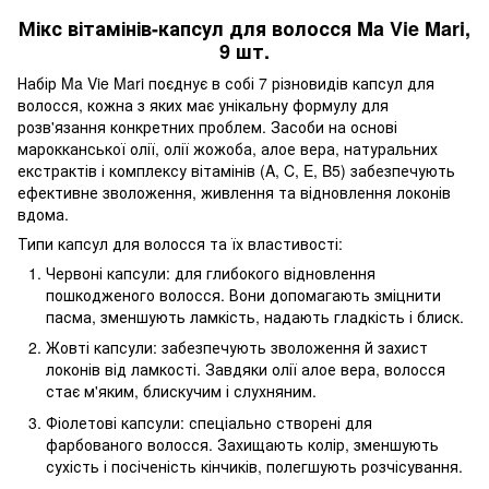
Мікс вітамінів-капсул для волосся Ma Vie Mari,
9 шт.
Набір Ma Vie Mari поєднує в собі 7 різновидів капсул для
волосся, кожна з яких має унікальну формулу для
розв'язання конкретних проблем. Засоби на основі
марокканської олії, олії жожоба, алое вера, натуральних
екстрактів і комплексу вітамінів (A, C, E, B5) забезпечують
ефективне зволоження, живлення та відновлення локонів
вдома.
Типи капсул для волосся та їх властивості:
Червоні капсули: для глибокого відновлення
пошкодженого волосся. Вони допомагають зміцнити
пасма, зменшують ламкість, надають гладкість і блиск.
Жовті капсули: забезпечують зволоження й захист
локонів від ламкості. Завдяки олії алое вера, волосся
стає м'яким, блискучим і слухняним.
Фіолетові капсули: спеціально створені для
фарбованого волосся. Захищають колір, зменшують
сухість і посіченість кінчиків, полегшують розчісування.