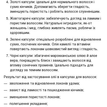
Золоті капсули: ідеальні для нормального волосся і
сухих кінчиків. Допомагають зберегти гладкість,
зменшують пористість і роблять волосся слухнянішим.
Жовтогарячі капсули: забезпечують догляд за ламким і
пористим волоссям. Натуральні інгредієнти, як-от
женьшень і мед, глибоко живлять пасма, роблячи їх
здоровішим.
Зелені капсули: спеціально розроблені для відновлення
сухих, посічених кінчиків. Олія камелії та вітаміни
повертають локонам шовковистий вигляд і гладкість.
Чорні капсули: збагачені марокканською олією й алое
вера, покращують блиск і захищають волосся від
впливу сонячних променів. Ідеально підходять для
догляду за темним волоссям.
Результат від застосування олії в капсулах для волосся:
зволоження та відновлення локонів удома;
захист від ламкості та пошкодження кінчиків;
зменшення пористості локонів;
полегшення укладання;