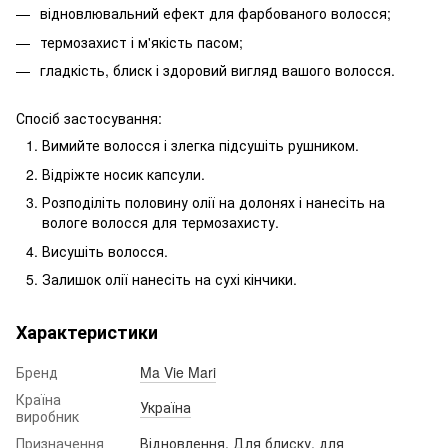
відновлювальний ефект для фарбованого волосся;
термозахист і м'якість пасом;
гладкість, блиск і здоровий вигляд вашого волосся.
Спосіб застосування:
Вимийте волосся і злегка підсушіть рушником.
Відріжте носик капсули.
Розподіліть половину олії на долонях і нанесіть на
вологе волосся для термозахисту.
Висушіть волосся.
Залишок олії нанесіть на сухі кінчики.
Характеристики
Бренд
Ma Vie Mari
Країна
Україна
виробник
Призначення
Відновлення
,
Для блиску
,
для