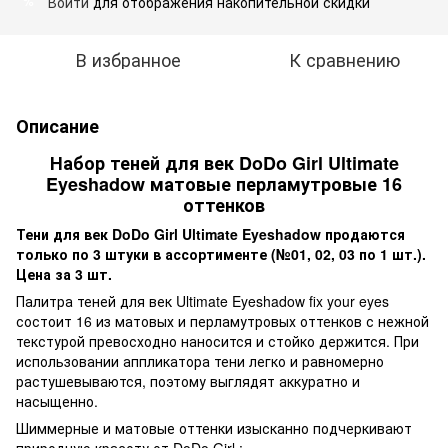
Войти
для отображения накопительной скидки
%
В избранное
К сравнению
Описание
Набор теней для век DoDo Girl Ultimate
Eyeshadow матовые перламутровые 16
оттенков
Тени для век DoDo Girl Ultimate Eyeshadow продаются
только по 3 штуки в ассортименте (№01, 02, 03 по 1 шт.).
Цена за 3 шт.
Палитра теней для век Ultimate Eyeshadow fix your eyes
состоит 16 из матовых и перламутровых оттенков с нежной
текстурой превосходно наносится и стойко держится. При
использовании аппликатора тени легко и равномерно
растушевываются, поэтому выглядят аккуратно и
насыщенно.
Шиммерные и матовые оттенки изысканно подчеркивают
природную красоту от DoDo Girl :