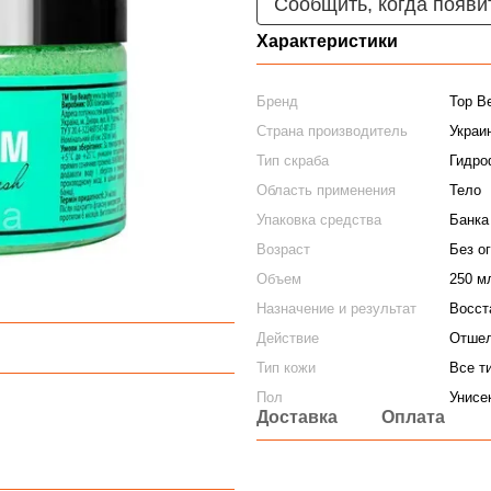
Сообщить, когда появи
Характеристики
Бренд
Top B
Страна производитель
Украи
Тип скраба
Гидро
Область применения
Тело
Упаковка средства
Банка
Возраст
Без о
Объем
250 м
Назначение и результат
Восст
Действие
Отшел
Тип кожи
Все т
Пол
Унисе
Доставка
Оплата