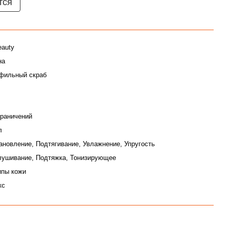
тся
eauty
на
фильный скраб
граничений
л
ановление, Подтягивание, Увлажнение, Упругость
ушивание, Подтяжка, Тонизирующее
ипы кожи
кс