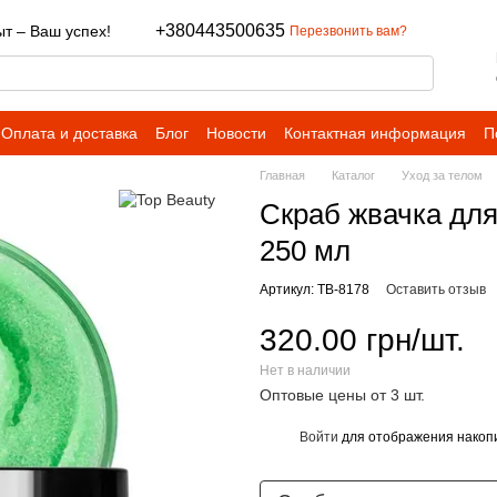
+380443500635
т – Ваш успех!
Перезвонить вам?
Оплата и доставка
Блог
Новости
Контактная информация
П
Главная
Каталог
Уход за телом
Cкраб жвачка для
250 мл
Артикул: TB-8178
Оставить отзыв
320.00 грн/шт.
Нет в наличии
Оптовые цены от 3 шт.
Войти
для отображения накопи
%