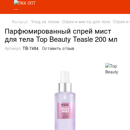
Каталог
Уход за телом
Спреи и мисты для тела
Спреи и 
Парфюмированный спрей мист
для тела Top Beauty Teasle 200 мл
Артикул:
TB-7484
Оставить отзыв