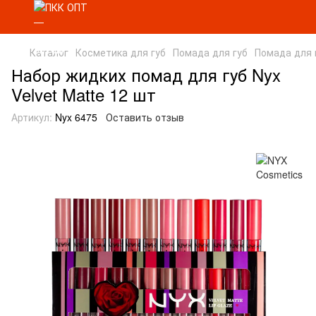
Каталог
Косметика для губ
Помада для губ
Помада для 
Набор жидких помад для губ Nyx
Velvet Matte 12 шт
Артикул:
Nyx 6475
Оставить отзыв