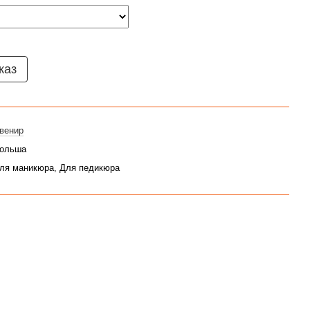
каз
венир
ольша
ля маникюра, Для педикюра