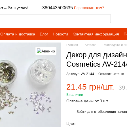
+380443500635
т – Ваш успех!
Перезвонить вам?
Оплата и доставка
Блог
Новости
Контактная информация
П
Главная
Каталог
Распродажа и Л
Декор для дизайн
Cosmetics AV-21
Артикул: AV-2144
Оставить отзыв
21.45 грн/шт.
39.
В наличии
Оптовые цены от 3 шт.
Войти
для отображения накопи
%
Цвет