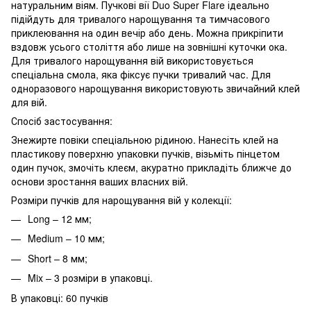
натуральним віям. Пучкові вії Duo Super Flare ідеально
підійдуть для тривалого нарощування та тимчасового
приклеювання на один вечір або день. Можна прикріпити
вздовж усього століття або лише на зовнішні куточки ока.
Для тривалого нарощування вій використовується
спеціальна смола, яка фіксує пучки тривалий час. Для
одноразового нарощування використовують звичайний клей
для вій.
Спосіб застосування:
Знежирте повіки спеціальною рідиною. Нанесіть клей на
пластикову поверхню упаковки пучків, візьміть пінцетом
один пучок, змочіть клеєм, акуратно прикладіть ближче до
основи зростання ваших власних вій.
Розміри пучків для нарощування вій у колекції:
Long – 12 мм;
Medium – 10 мм;
Short – 8 мм;
Mix – 3 розміри в упаковці.
В упаковці: 60 пучків