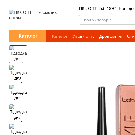
Перейти до основного контенту
ПКК ОПТ Est. 1997. Наш досв
Каталог
Каталог
Умови опту
Дропшипінг
Опл