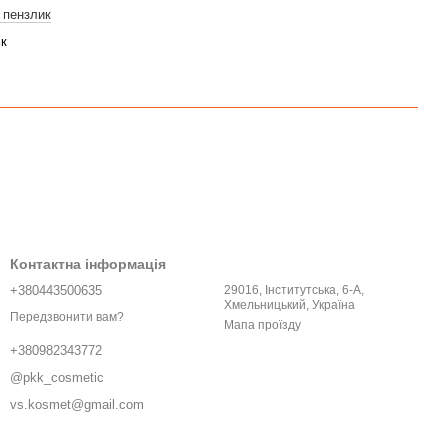
 пензлик
ік
Контактна інформація
+380443500635
29016, Інститутська, 6-A,
Хмельницький, Україна
Передзвонити вам?
Мапа проїзду
+380982343772
@pkk_cosmetic
vs.kosmet@gmail.com