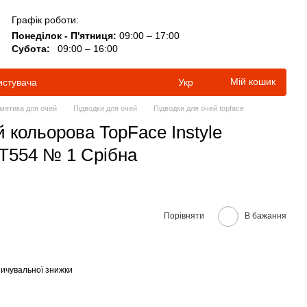
Графік роботи:
Понеділок - П'ятниця:
09:00 – 17:00
Субота:
09:00 – 16:00
Мій кошик
истувача
Укр
метика для очей
Підводки для очей
Підводки для очей topface
 кольорова TopFace Instyle
 РТ554 № 1 Срібна
Порівняти
В бажання
ичувальної знижки