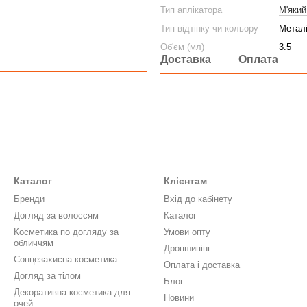
Тип аплікатора
М'який
Тип відтінку чи кольору
Метал
Об'єм (мл)
3.5
Доставка
Оплата
Каталог
Клієнтам
Бренди
Вхід до кабінету
Догляд за волоссям
Каталог
Косметика по догляду за
Умови опту
обличчям
Дропшипінг
Сонцезахисна косметика
Оплата і доставка
Догляд за тілом
Блог
Декоративна косметика для
Новини
очей