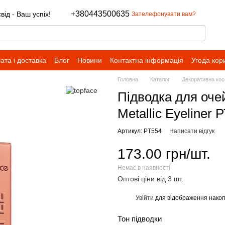
+380443500635
ід - Ваш успіх!
Зателефонувати вам?
ата і доставка
Блог
Новини
Контактна інформація
Угода кор
Головна
Каталог
Декоративна кос
Підводка для очей
Metallic Eyeliner
Артикул: PT554
Написати відгук
173.00 грн/шт.
Немає в наявності
Оптові ціни від 3 шт.
Увійти
для відображення накоп
%
Тон підводки