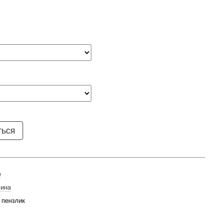
ться
e
чина
 пензлик