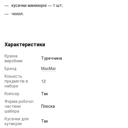
кусачки манікюрні — 1 шт;
чохол.
Характеристики
Країна
Туреччина
виробник
Бренд
MaxMar
Кількість
предметів в
12
наборе
Кніпсер
Так
Форма робочої
частини
Плоска
шабера
Кусачки для
Так
кутикули