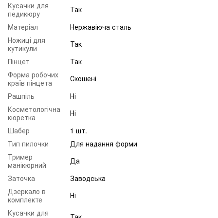
Кусачки для
Так
педикюру
Матеріал
Нержавіюча сталь
Ножиці для
Так
кутикули
Пінцет
Так
Форма робочих
Скошені
країв пінцета
Рашпіль
Ні
Косметологічна
Ні
кюретка
Шабер
1 шт.
Тип пилочки
Для надання форми
Тример
Да
манікюрний
Заточка
Заводська
Дзеркало в
Ні
комплекте
Кусачки для
Так