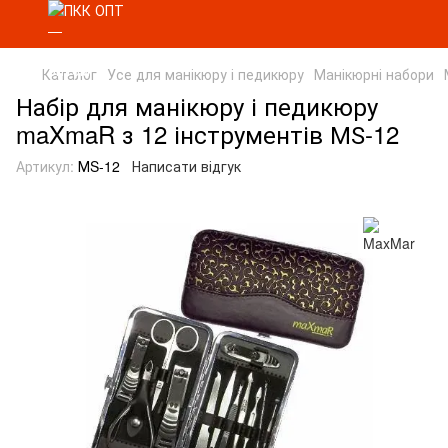
Каталог
Усе для манікюру і педикюру
Манікюрні набори
Набір для манікюру і педикюру
maXmaR з 12 інструментів МЅ-12
Артикул:
МS-12
Написати відгук