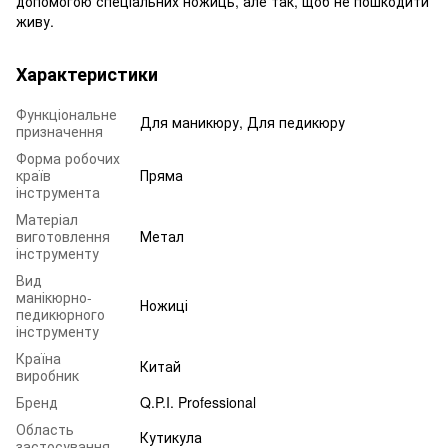
допомогою спеціальних ножиць, але так, щоб не пошкодити
живу.
Характеристики
Функціональне
Для маникюру, Для педикюру
призначення
Форма робочих
країв
Пряма
інструмента
Матеріал
виготовлення
Метал
інструменту
Вид
манікюрно-
Ножиці
педикюрного
інструменту
Країна
Китай
виробник
Бренд
Q.P.I. Professional
Область
Кутикула
застосування