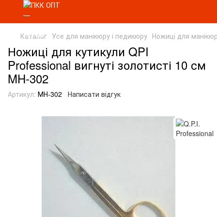
Каталог
Усе для манікюру і педикюру
Ножиці для манікю
Ножиці для кутикули QPI
Professional вигнуті золотисті 10 см
MH-302
Артикул:
МН-302
Написати відгук