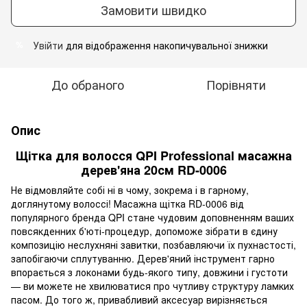
Замовити швидко
Увійти
для відображення накопичувальної знижки
%
До обраного
Порівняти
Опис
Щітка для волосся QPI Professional масажна
дерев'яна 20см RD-0006
Не відмовляйте собі ні в чому, зокрема і в гарному,
доглянутому волоссі! Масажна щітка RD-0006 від
популярного бренда QPI стане чудовим доповненням ваших
повсякденних б'юті-процедур, допоможе зібрати в єдину
композицію неслухняні завитки, позбавляючи їх пухнастості,
запобігаючи сплутуванню. Дерев'яний інструмент гарно
впорається з локонами будь-якого типу, довжини і густоти
— ви можете не хвилюватися про чутливу структуру ламких
пасом. До того ж, привабливий аксесуар вирізняється