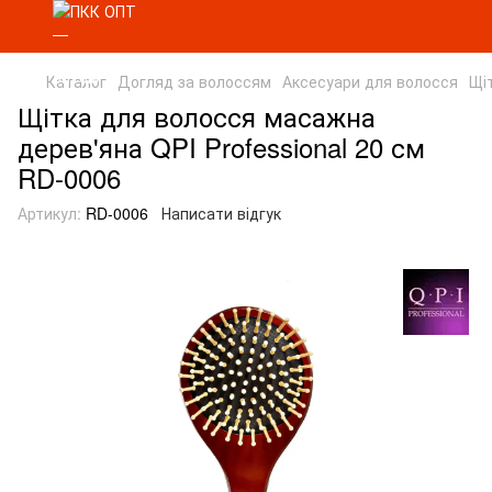
Каталог
Догляд за волоссям
Аксесуари для волосся
Щі
Щітка для волосся масажна
дерев'яна QPI Professional 20 см
RD-0006
Артикул:
RD-0006
Написати відгук