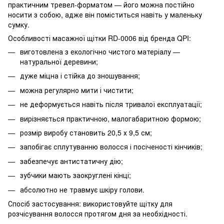
практичним тревел-форматом — його можна постійно
носити з собою, адже він поміститься навіть у маленьку
сумку.
Особливості масажної щітки RD-0006 від бренда QPI:
виготовлена з екологічно чистого матеріалу —
натуральної деревини;
дуже міцна і стійка до зношування;
можна регулярно мити і чистити;
не деформується навіть після тривалої експлуатації;
вирізняється практичною, малогабаритною формою;
розмір виробу становить 20,5 х 9,5 см;
запобігає сплутуванню волосся і посіченості кінчиків;
забезпечує антистатичну дію;
зубчики мають заокруглені кінці;
абсолютно не травмує шкіру голови.
Спосіб застосування: використовуйте щітку для
розчісування волосся протягом дня за необхідності.