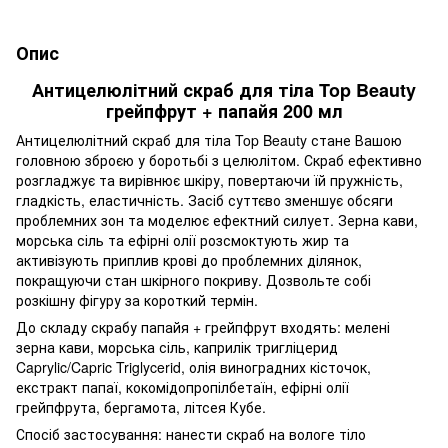
Опис
Антицелюлітний скраб для тіла Top Beauty
грейпфрут + папайя 200 мл
Антицелюлітний скраб для тіла Top Beauty стане Вашою
головною зброєю у боротьбі з целюлітом. Скраб ефективно
розгладжує та вирівнює шкіру, повертаючи їй пружність,
гладкість, еластичність. Засіб суттєво зменшує обсяги
проблемних зон та моделює ефектний силует. Зерна кави,
морська сіль та ефірні олії розсмоктують жир та
активізують приплив крові до проблемних ділянок,
покращуючи стан шкірного покриву. Дозвольте собі
розкішну фігуру за короткий термін.
До складу скрабу папайя + грейпфрут входять: мелені
зерна кави, морська сіль, каприлік тригліцерид
Caprylic/Capric Triglycerid, олія виноградних кісточок,
екстракт папаї, кокомідопропілбетаїн, ефірні олії
грейпфрута, бергамота, літсея Кубе.
Спосіб застосування: нанести скраб на вологе тіло