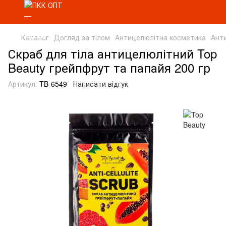
Каталог
Догляд за тілом
Антицелюлітна косметика
Ант
Скраб для тіла антицелюлітний Top
Beauty грейпфрут та папайя 200 гр
Артикул:
TB-6549
Написати відгук