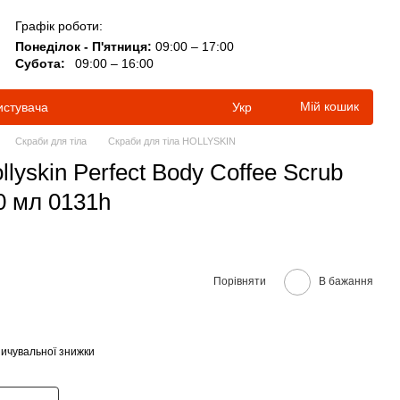
Графік роботи:
Понеділок - П'ятниця:
09:00 – 17:00
Субота:
09:00 – 16:00
Мій кошик
истувача
Укр
Скраби для тіла
Скраби для тіла HOLLYSKIN
llyskin Perfect Body Coffee Scrub
0 мл 0131h
Порівняти
В бажання
ичувальної знижки