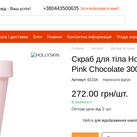
+380443500635
ід - Ваш успіх!
Зателефонувати вам?
ата і доставка
Блог
Новини
Контактна інформація
Угода кор
Головна
Каталог
Догляд за тілом
Скраб для тіла Ho
Pink Chocolate 30
Артикул: 0131h
Написати відгук
272.00 грн/шт.
В наявності
Оптові ціни від 2 шт.
Увійти
для відображення накоп
%