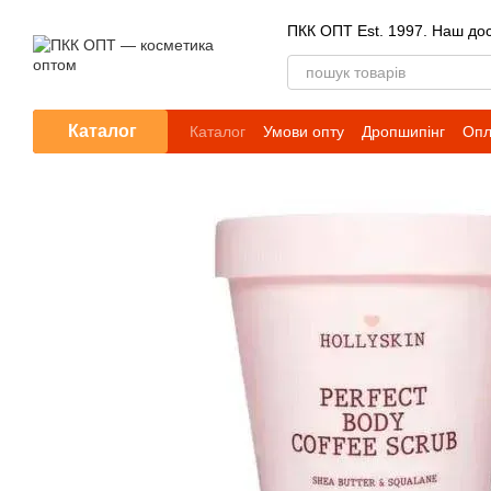
Перейти до основного контенту
ПКК ОПТ Est. 1997. Наш досв
Каталог
Каталог
Умови опту
Дропшипінг
Опл