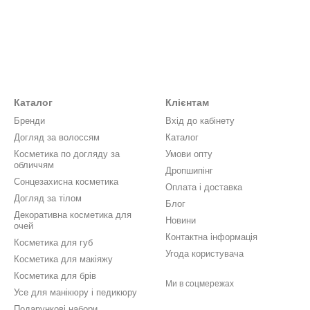
Каталог
Клієнтам
Бренди
Вхід до кабінету
Догляд за волоссям
Каталог
Косметика по догляду за
Умови опту
обличчям
Дропшипінг
Сонцезахисна косметика
Оплата і доставка
Догляд за тілом
Блог
Декоративна косметика для
Новини
очей
Контактна інформація
Косметика для губ
Угода користувача
Косметика для макіяжу
Косметика для брів
Ми в соцмережах
Усе для манікюру і педикюру
Подарункові набори