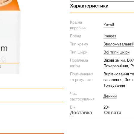
Характеристики
Країна
Китай
виробник
Бренд
Images
Тип крему
Зволожувальни
Тип шкіри
Всі типи шкіри
Проблема
Вікові зміни, В'
шкіри
Почервоніння, Ро
Призначення
Вирівнювання то
та результат
запалення, Знят
Тонізування
Час
Денний
застосування
Вік
20+
Доставка
Оплата