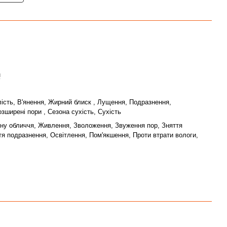
й
ялість, В'янення, Жирний блиск , Лущення, Подразнення,
зширені пори , Сезона сухість, Сухість
ну обличчя, Живлення, Зволоження, Звуження пор, Зняття
тя подразнення, Освітлення, Пом'якшення, Проти втрати вологи,