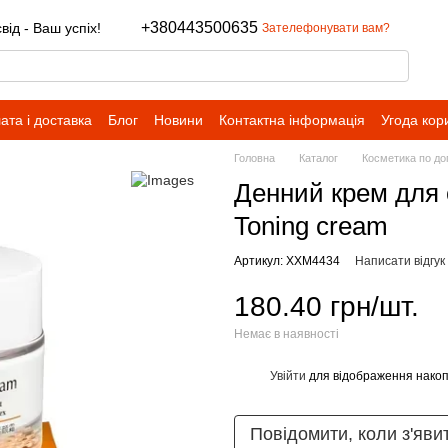
+380443500635
ід - Ваш успіх!
Зателефонувати вам?
ата і доставка
Блог
Новини
Контактна інформація
Угода кор
Головна
Каталог
Косметика по до
Денний крем для 
Toning cream
Артикул: XXM4434
Написати відгук
180.40 грн/шт.
Немає в наявності
Увійти
для відображення накоп
%
Повідомити, коли з'яви