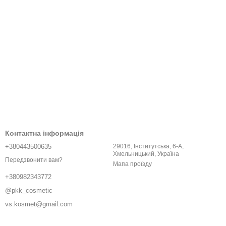
Контактна інформація
+380443500635
29016, Інститутська, 6-A,
Хмельницький, Україна
Передзвонити вам?
Мапа проїзду
+380982343772
@pkk_cosmetic
vs.kosmet@gmail.com