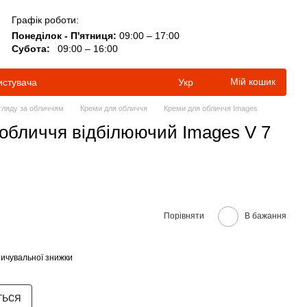
Графік роботи:
Понеділок - П'ятниця:
09:00 – 17:00
Субота:
09:00 – 16:00
Мій кошик
истувача
Укр
гляду за обличчям
Креми для обличчя
Креми для обличчя Images
обличчя відбілюючий Images V 7
Порівняти
В бажання
ичувальної знижки
ться