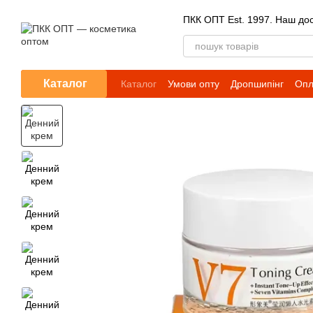
Перейти до основного контенту
ПКК ОПТ Est. 1997. Наш досв
Каталог
Каталог
Умови опту
Дропшипінг
Опл