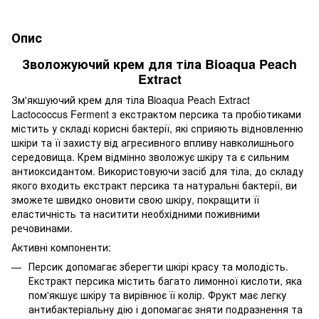
Опис
Зволожуючий крем для тіла Bioaqua Peach
Extraсt
Зм'якшуючий крем для тіла Bioaqua Peach Extract
Lactococcus Ferment з екстрактом персика та пробіотиками
містить у складі корисні бактерії, які сприяють відновленню
шкіри та її захисту від агресивного впливу навколишнього
середовища. Крем відмінно зволожує шкіру та є сильним
антиоксидантом. Використовуючи засіб для тіла, до складу
якого входить екстракт персика та натуральні бактерії, ви
зможете швидко оновити свою шкіру, покращити її
еластичність та наситити необхідними поживними
речовинами.
Активні компоненти:
Персик допомагає зберегти шкірі красу та молодість.
Екстракт персика містить багато лимонної кислоти, яка
пом'якшує шкіру та вирівнює її колір. Фрукт має легку
антибактеріальну дію і допомагає зняти подразнення та