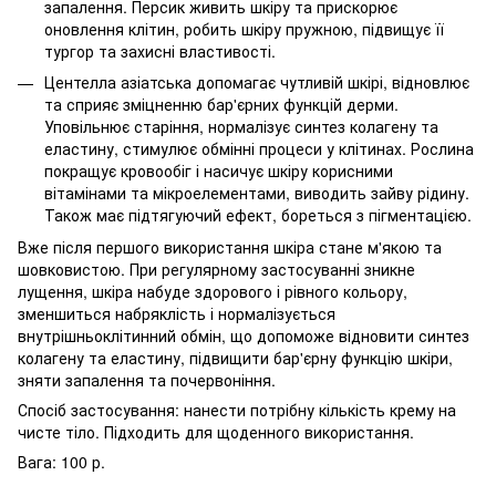
запалення. Персик живить шкіру та прискорює
оновлення клітин, робить шкіру пружною, підвищує її
тургор та захисні властивості.
Центелла азіатська допомагає чутливій шкірі, відновлює
та сприяє зміцненню бар'єрних функцій дерми.
Уповільнює старіння, нормалізує синтез колагену та
еластину, стимулює обмінні процеси у клітинах. Рослина
покращує кровообіг і насичує шкіру корисними
вітамінами та мікроелементами, виводить зайву рідину.
Також має підтягуючий ефект, бореться з пігментацією.
Вже після першого використання шкіра стане м'якою та
шовковистою. При регулярному застосуванні зникне
лущення, шкіра набуде здорового і рівного кольору,
зменшиться набряклість і нормалізується
внутрішньоклітинний обмін, що допоможе відновити синтез
колагену та еластину, підвищити бар'єрну функцію шкіри,
зняти запалення та почервоніння.
Спосіб застосування: нанести потрібну кількість крему на
чисте тіло. Підходить для щоденного використання.
Вага: 100 р.