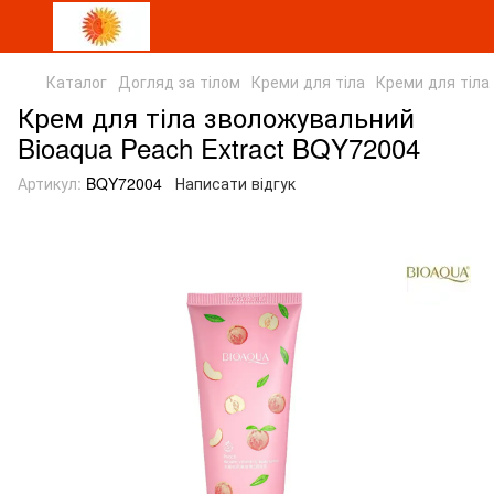
Каталог
Догляд за тілом
Креми для тіла
Креми для тіла
Крем для тіла зволожувальний
Bioaqua Peach Extraсt BQY72004
Артикул:
BQY72004
Написати відгук