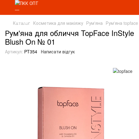
Каталог
Косметика для макіяжу
Рум'яна
Рум'яна topface
Рум'яна для обличчя TopFace InStyle
Blush On № 01
Артикул:
PT354
Написати відгук