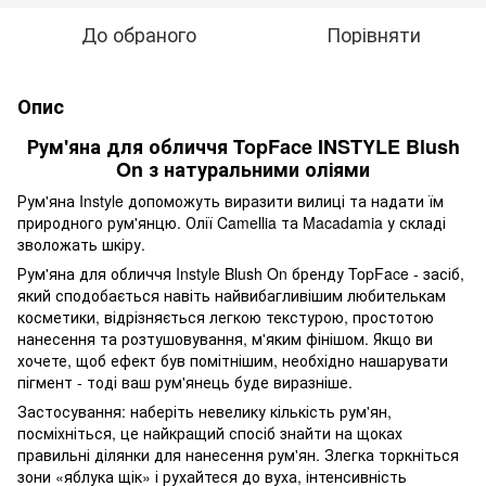
До обраного
Порівняти
Опис
Рум'яна для обличчя TopFace INSTYLE Blush
On з натуральними оліями
Рум'яна Instyle допоможуть виразити вилиці та надати їм
природного рум'янцю. Олії Camellia та Macadamia у складі
зволожать шкіру.
Рум'яна для обличчя Instyle Blush On бренду TopFace - засіб,
який сподобається навіть найвибагливішим любителькам
косметики, відрізняється легкою текстурою, простотою
нанесення та розтушовування, м'яким фінішом. Якщо ви
хочете, щоб ефект був помітнішим, необхідно нашарувати
пігмент - тоді ваш рум'янець буде виразніше.
Застосування: наберіть невелику кількість рум'ян,
посміхніться, це найкращий спосіб знайти на щоках
правильні ділянки для нанесення рум'ян. Злегка торкніться
зони «яблука щік» і рухайтеся до вуха, інтенсивність