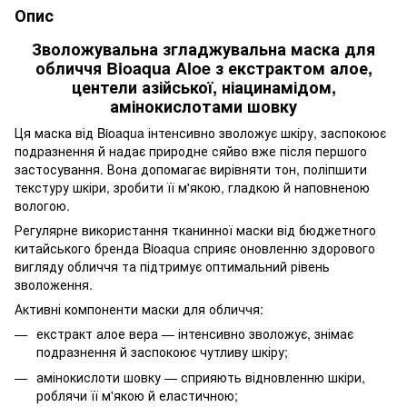
Опис
Зволожувальна згладжувальна маска для
обличчя Bioaqua Aloe з екстрактом алое,
центели азійської, ніацинамідом,
амінокислотами шовку
Ця маска від Bioaqua інтенсивно зволожує шкіру, заспокоює
подразнення й надає природне сяйво вже після першого
застосування. Вона допомагає вирівняти тон, поліпшити
текстуру шкіри, зробити її м'якою, гладкою й наповненою
вологою.
Регулярне використання тканинної маски від бюджетного
китайського бренда Bioaqua сприяє оновленню здорового
вигляду обличчя та підтримує оптимальний рівень
зволоження.
Активні компоненти маски для обличчя:
екстракт алое вера — інтенсивно зволожує, знімає
подразнення й заспокоює чутливу шкіру;
амінокислоти шовку — сприяють відновленню шкіри,
роблячи її м'якою й еластичною;