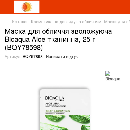
Каталог
Косметика по догляду за обличчям
Маски для о
Маска для обличчя зволожуюча
Bioaqua Aloe тканинна, 25 г
(BQY78598)
Артикул:
BQY57898
Написати відгук