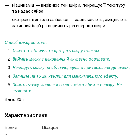
ніацинамід — вирівнює тон шкіри, покращує її текстуру
та надає сяйва;
екстракт центели азійської — заспокоюють, зміцнюють
захисний бар'єр і сприяють регенерації шкіри.
Спосіб використання:
Очистьте обличчя та протріть шкіру тоніком.
Вийміть маску з паковання й акуратно розправте.
Накладіть маску на обличчя, щільно притискаючи до шкіри.
Залиште на 15-20 хвилин для максимального ефекту.
Зніміть маску, залишки есенції м'яко вбийте в шкіру. Не
змивайте.
Вага: 25 г
Характеристики
Бренд
Bioaqua