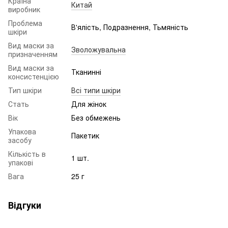
Країна
Китай
виробник
Проблема
В'ялість, Подразнення, Тьмяність
шкіри
Вид маски за
Зволожувальна
призначенням
Вид маски за
Тканинні
консистенцією
Тип шкіри
Всі типи шкіри
Стать
Для жінок
Вік
Без обмежень
Упакова
Пакетик
засобу
Кількість в
1 шт.
упакові
Вага
25 г
Відгуки