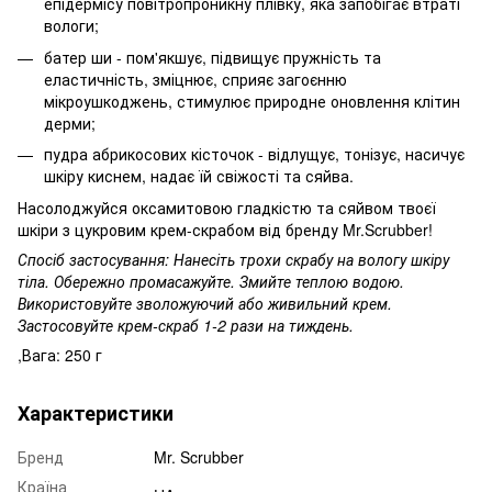
епідермісу повітропроникну плівку, яка запобігає втраті
вологи;
батер ши - пом'якшує, підвищує пружність та
еластичність, зміцнює, сприяє загоєнню
мікроушкоджень, стимулює природне оновлення клітин
дерми;
пудра абрикосових кісточок - відлущує, тонізує, насичує
шкіру киснем, надає їй свіжості та сяйва.
Насолоджуйся оксамитовою гладкістю та сяйвом твоєї
шкіри з цукровим крем-скрабом від бренду Mr.Scrubber!
Спосіб застосування: Нанесіть трохи скрабу на вологу шкіру
тіла. Обережно промасажуйте. Змийте теплою водою.
Використовуйте зволожуючий або живильний крем.
Застосовуйте крем-скраб 1-2 рази на тиждень.
,Вага: 250 г
Характеристики
Бренд
Mr. Scrubber
Країна