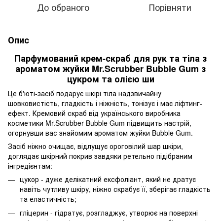
До обраного
Порівняти
Опис
Парфумований крем-скраб для рук та тіла з
ароматом жуйки Mr.Scrubber Bubble Gum з
цукром та олією ши
Це б'юті-засіб подарує шкірі тіла надзвичайну
шовковистість, гладкість і ніжність, тонізує і має ліфтинг-
ефект. Кремовий скраб від українського виробника
косметики Mr.Scrubber Bubble Gum підвищить настрій,
огорнувши вас знайомим ароматом жуйки Bubble Gum.
Засіб ніжно очищає, відлущує ороговілий шар шкіри,
доглядає шкірний покрив завдяки ретельно підібраним
інгредієнтам:
цукор - дуже делікатний ексфоліант, який не дратує
навіть чутливу шкіру, ніжно скрабує її, зберігає гладкість
та еластичність;
гліцерин - гідратує, розгладжує, утворює на поверхні