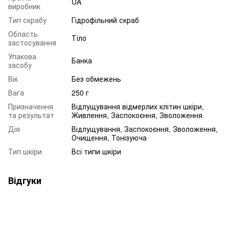
UA
виробник
Тип скрабу
Гідрофільний скраб
Область
Тіло
застосування
Упакова
Банка
засобу
Вік
Без обмежень
Вага
250 г
Призначення
Відлущування відмерлих клітин шкіри,
та результат
Живлення, Заспокоєння, Зволоження
Дія
Відлущування, Заспокоєння, Зволоження,
Очищення, Тонізуюча
Тип шкіри
Всі типи шкіри
Відгуки